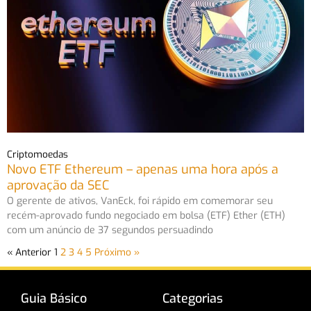
Criptomoedas
Novo ETF Ethereum – apenas uma hora após a
aprovação da SEC
O gerente de ativos, VanEck, foi rápido em comemorar seu
recém-aprovado fundo negociado em bolsa (ETF) Ether (ETH)
com um anúncio de 37 segundos persuadindo
« Anterior
1
2
3
4
5
Próximo »
Guia Básico
Categorias