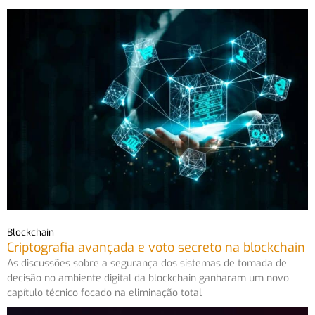
Página
Página
Página
Página
Página
Blockchain
Criptografia avançada e voto secreto na blockchain
As discussões sobre a segurança dos sistemas de tomada de
decisão no ambiente digital da blockchain ganharam um novo
capítulo técnico focado na eliminação total