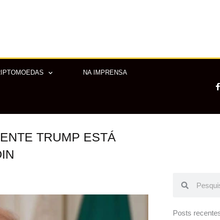
RIPTOMOEDAS
NA IMPRENSA
DENTE TRUMP ESTÁ
-
f
IN
Pesquisar
Pesquisar
Posts recente