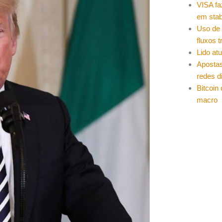
VISA fa
em stab
Uso de 
fluxos t
Lido at
Apostas
redes d
Bitcoin
macro