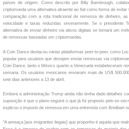
países de origem. Como descrito por Billy Bambrough, colabor
criptomoeda uma alternativa atraente ao fiat como forma de evitar
comparação com a rota tradicional de remessa de dinheiro, 
velocidade e taxas reduzidas severamente. Se o presidente 
alternativa de enviar dinheiro via ativos digitais se tornará um m
de remessas baseadas em criptomoedas.
A Coin Dance destacou várias plataformas peer-to-peer, como Loc
popular para usuários que desejam enviar remessas via criptomo
Coin Dance, tanto o México quanto a Venezuela estabeleceram no
semana. Os usuários mexicanos enviaram mais de US$ 500.000
sete dias anteriores a 13 de abril.
Embora a administração Trump ainda não tenha dado detalhes co
suposição é que o plano seguirá o que já foi proposto pelo ex-sec
explicou o imposto de remessa em uma entrevista com Breitbart 
“A ameaça [aos imigrantes ilegais] que proponho é aquela que rea
Essa é a ameaça de acabar com as remessas da maioria das 