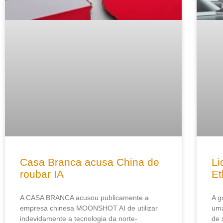
Casa Branca acusa China de
Li
roubar IA
E
A CASA BRANCA acusou publicamente a
A g
empresa chinesa MOONSHOT AI de utilizar
uma
indevidamente a tecnologia da norte-
de 