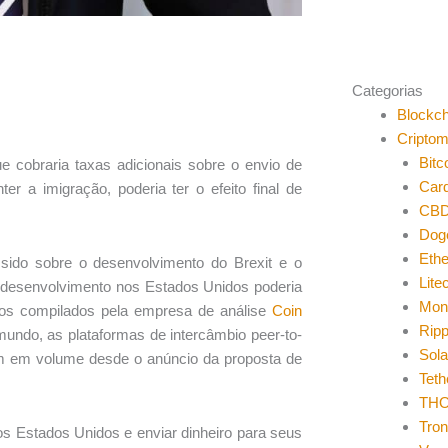
Categorias
Blockch
Cripto
Bitc
ue cobraria taxas adicionais sobre o envio de
Car
r a imigração, poderia ter o efeito final de
CB
Dog
Eth
 sido sobre o desenvolvimento do Brexit e o
Lite
em desenvolvimento nos Estados Unidos poderia
Mon
dos compilados pela empresa de análise
Coin
Ripp
mundo, as plataformas de intercâmbio peer-to-
Sol
ram em volume desde o anúncio da proposta de
Teth
THO
Tro
nos Estados Unidos e enviar dinheiro para seus