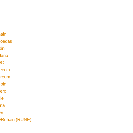
ain
moedas
oin
dano
DC
ecoin
ereum
coin
ero
le
ana
er
Rchain (RUNE)
n