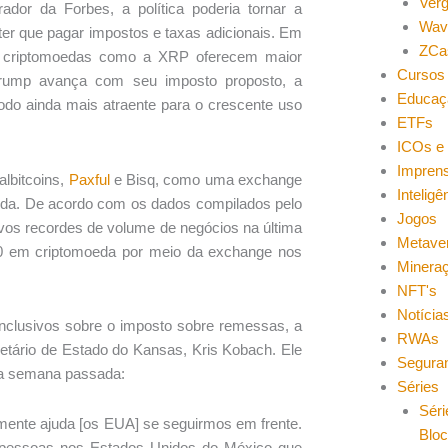
Ver
ador da Forbes, a política poderia tornar a
Wav
 ter que pagar impostos e taxas adicionais. Em
ZCa
as criptomoedas como a XRP oferecem maior
Cursos 
Trump avança com seu imposto proposto, a
Educaç
étodo ainda mais atraente para o crescente uso
ETFs
ICOs e 
Impren
albitcoins,
Paxful
e Bisq, como uma exchange
Inteligên
eda. De acordo com os dados compilados pelo
Jogos
vos recordes de volume de negócios na última
Metave
 em criptomoeda por meio da exchange nos
Minera
NFT's
Notícia
nclusivos sobre o imposto sobre remessas, a
RWAs
retário de Estado do Kansas, Kris Kobach. Ele
Segura
na semana passada:
Séries
Séri
lmente ajuda [os EUA] se seguirmos em frente.
Blo
pessoas nos Estados Unidos do México que