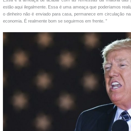
estão aqui ilegalmente. Essa é uma ameaça que poderíamos reali
o dinheiro não é enviado para casa, permanece em circulação n
economia. É realmente bom se seguirmos em frente. ”