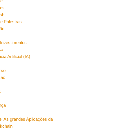
ge
es
sh
e Palestras
ão
Investimentos
sa
cia Artificial (IA)
rso
ção
s
nça
e: As grandes Aplicações da
ckchain