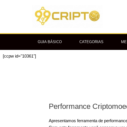
Ir
para
o
conteúdo
GUIA BÁSICO
CATEGORIAS
ME
[ccpw id="10361"]
Performance Criptomoe
Apresentamos ferramenta de performanc