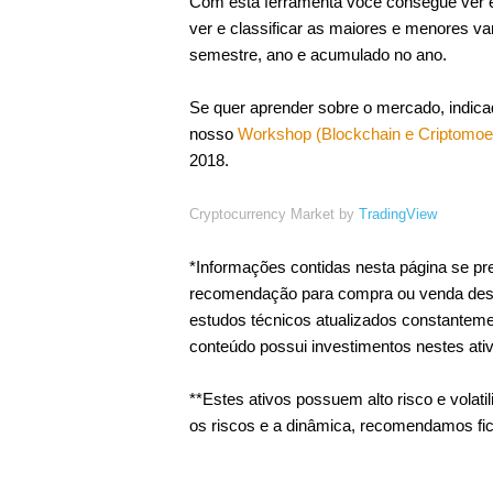
Com esta ferramenta você consegue ver e c
ver e classificar as maiores e menores va
semestre, ano e acumulado no ano.
Se quer aprender sobre o mercado, indic
nosso
Workshop (Blockchain e Criptomo
2018.
Cryptocurrency Market by
TradingView
*Informações contidas nesta página se pr
recomendação para compra ou venda dest
estudos técnicos atualizados constanteme
conteúdo possui investimentos nestes ati
**Estes ativos possuem alto risco e volat
os riscos e a dinâmica, recomendamos fi