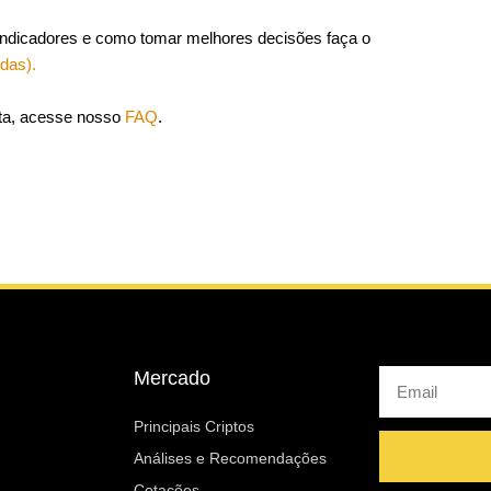
indicadores e como tomar melhores decisões faça o
das).
nta, acesse nosso
FAQ
.
Mercado
Email
Principais Criptos
Análises e Recomendações
Cotações