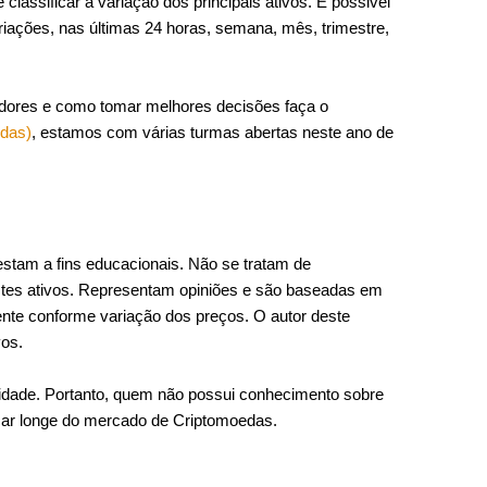
lassificar a variação dos principais ativos. É possivel
riações, nas últimas 24 horas, semana, mês, trimestre,
adores e como tomar melhores decisões faça o
edas)
, estamos com várias turmas abertas neste ano de
estam a fins educacionais. Não se tratam de
es ativos. Representam opiniões e são baseadas em
nte conforme variação dos preços. O autor deste
vos.
ilidade. Portanto, quem não possui conhecimento sobre
car longe do mercado de Criptomoedas.