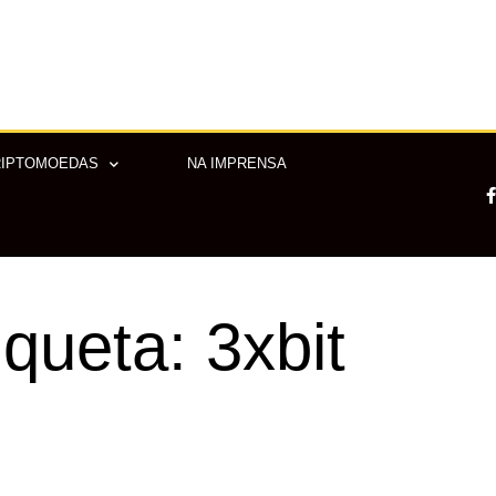
RIPTOMOEDAS
NA IMPRENSA
-
iqueta: 3xbit
f