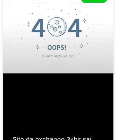
Site da exchange 3xbit sai