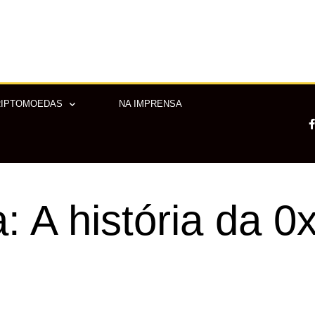
RIPTOMOEDAS
NA IMPRENSA
-
: A história da 0
f