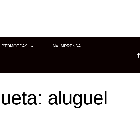
RIPTOMOEDAS
NA IMPRENSA
-
queta: aluguel
f