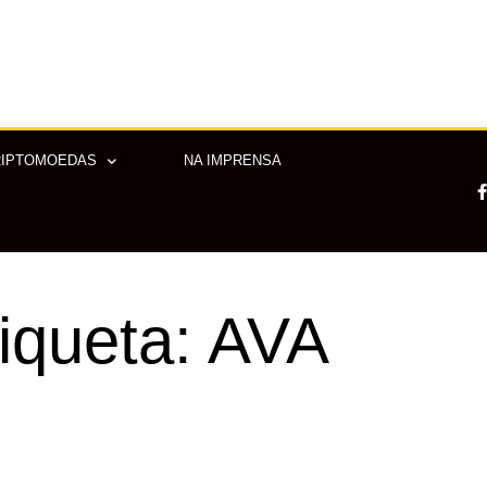
RIPTOMOEDAS
NA IMPRENSA
-
iqueta: AVA
f