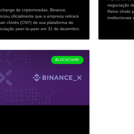
negociação d
xchange de criptomoedas, Binance,
Reino Unido p
nciou oficialmente que a empresa retirará
institucionai
uan chinês (CNY) de sua plataforma de
ociação peer-to-peer em 31 de dezembro.
BLOCKCHAIN