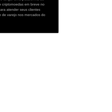
e criptomoedas em breve no
ara atender seus clientes
s e de varejo nos mercados do