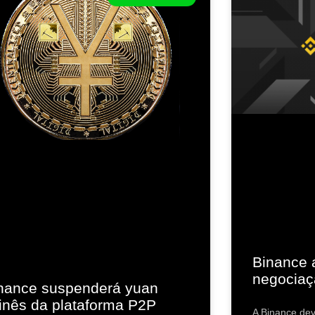
Binance 
negociaç
nance suspenderá yuan
inês da plataforma P2P
A Binance dev