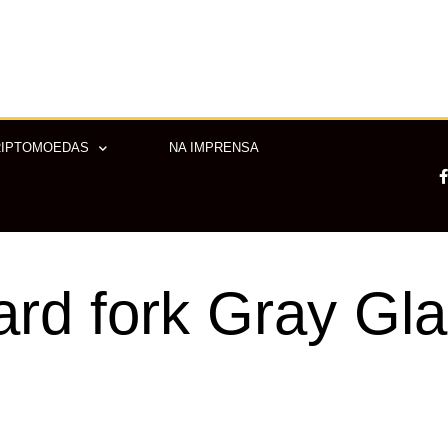
RIPTOMOEDAS
NA IMPRENSA
-
ard fork Gray Gla
f