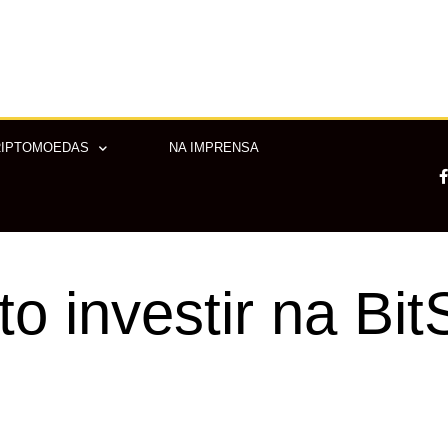
RIPTOMOEDAS
NA IMPRENSA
-
to investir na Bi
f