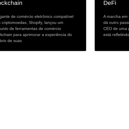
ockchain
DeFi
igante de comércio eletrônico compatível
A marcha em 
 criptomoedas, Shopify, lançou um
dá outro pass
junto de ferramentas de comércio
CEO de uma gi
ckchain para aprimorar a experiência do
está refletin
ário de suas