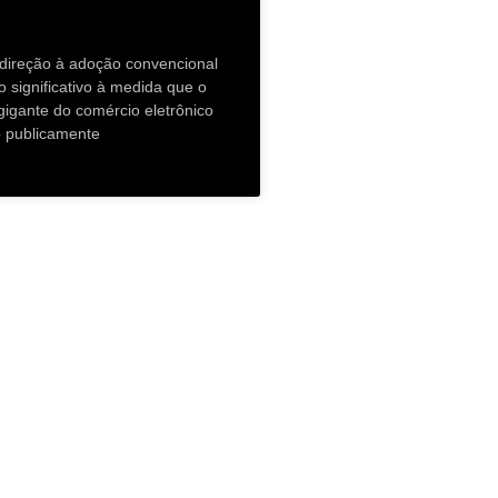
direção à adoção convencional
o significativo à medida que o
gante do comércio eletrônico
do publicamente