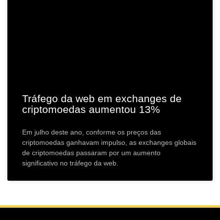
Tráfego da web em exchanges de
criptomoedas aumentou 13%
Em julho deste ano, conforme os preços das
criptomoedas ganhavam impulso, as exchanges globais
de criptomoedas passaram por um aumento
significativo no tráfego da web.