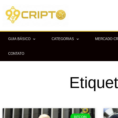
Ir
para
o
conteúdo
GUIA BÁSICO
CATEGORIAS
MERCADO C
CONTATO
Etique
BITCOIN