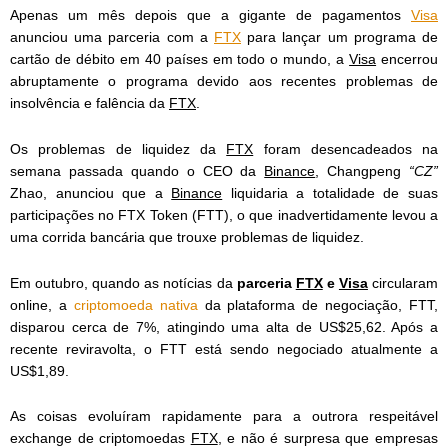
Apenas um mês depois que a gigante de pagamentos
Visa
anunciou uma parceria com a
FTX
para lançar um programa de
cartão de débito em 40 países em todo o mundo, a
Visa
encerrou
abruptamente o programa devido aos recentes problemas de
insolvência e falência da
FTX
.
Os problemas de liquidez da
FTX
foram desencadeados na
semana passada quando o CEO da
Binance
, Changpeng
“CZ”
Zhao, anunciou que a
Binance
liquidaria a totalidade de suas
participações no FTX Token (FTT), o que inadvertidamente levou a
uma corrida bancária que trouxe problemas de liquidez.
Em outubro, quando as notícias da
parceria
FTX
e
Visa
circularam
online, a
criptomoeda nativa
da plataforma de negociação, FTT,
disparou cerca de 7%, atingindo uma alta de US$25,62. Após a
recente reviravolta, o FTT está sendo negociado atualmente a
US$1,89.
As coisas evoluíram rapidamente para a outrora respeitável
exchange de criptomoedas
FTX
, e não é surpresa que empresas