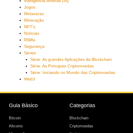
Inteligência Artificial (IA)
Jogos
Metaverso
Mineração
NFT's
Notícias
RWAs
Segurança
Séries
Série: As grandes Aplicações da Blockchain
Série: As Principais Criptomoedas
Série: Iniciando no Mundo das Criptomoedas
Web3
Guia Básico
Categorias
Bitcoin
Blockchain
Altcoins
Criptomoedas