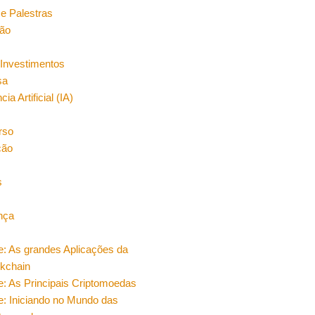
e Palestras
ão
Investimentos
sa
cia Artificial (IA)
rso
ção
s
nça
e: As grandes Aplicações da
ckchain
e: As Principais Criptomoedas
e: Iniciando no Mundo das