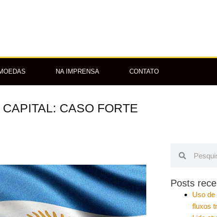
OMOEDAS
NA IMPRENSA
CONTATO
CAPITAL: CASO FORTE
Pesquisar
Pesquisar
Posts rece
Uso de 
fluxos t