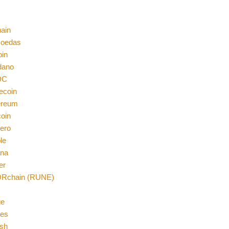
ain
moedas
oin
dano
DC
ecoin
ereum
coin
ero
le
ana
er
Rchain (RUNE)
n
ge
es
sh