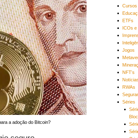
Cursos 
Educaç
ETFs
ICOs e 
Impren
Inteligên
Jogos
Metave
Minera
NFT's
Notícia
RWAs
Segura
Séries
Séri
Blo
 para a adoção do Bitcoin?
Séri
Séri
gio seguro