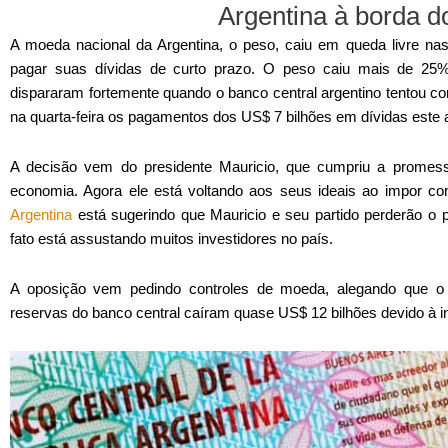
Argentina à borda d
A moeda nacional da Argentina, o peso, caiu em queda livre na
pagar suas dívidas de curto prazo. O peso caiu mais de 25%
dispararam fortemente quando o banco central argentino tentou con
na quarta-feira os pagamentos dos US$ 7 bilhões em dívidas este 
A decisão vem do presidente Mauricio, que cumpriu a promess
economia. Agora ele está voltando aos seus ideais ao impor con
Argentina
está sugerindo que Mauricio e seu partido perderão o 
fato está assustando muitos investidores no país.
A oposição vem pedindo controles de moeda, alegando que o g
reservas do banco central caíram quase US$ 12 bilhões devido à inc