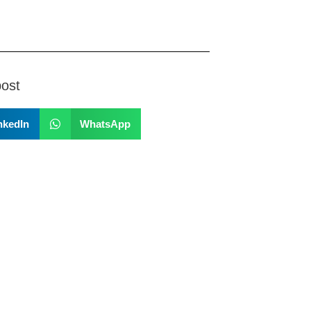
post
nkedIn
WhatsApp