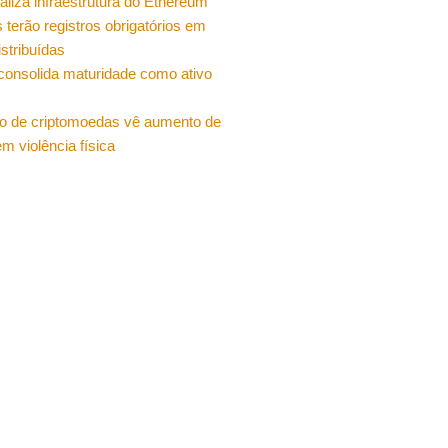
ualiza infraestrutura do Ethereum
 terão registros obrigatórios em
istribuídas
 consolida maturidade como ativo
o de criptomoedas vê aumento de
m violência física