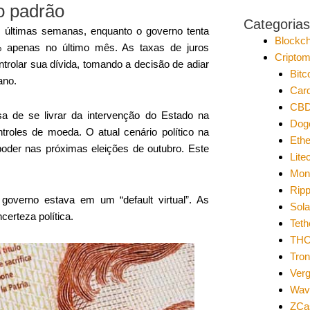
o padrão
Categorias
s últimas semanas, enquanto o governo tenta
Blockch
 apenas no último mês. As taxas de juros
Cripto
trolar sua dívida, tomando a decisão de adiar
Bitc
ano.
Car
CB
a de se livrar da intervenção do Estado na
Dog
troles de moeda. O atual cenário político na
Eth
poder nas próximas eleições de outubro. Este
Lite
Mon
Ripp
overno estava em um “default virtual”. As
Sol
erteza política.
Teth
THO
Tro
Ver
Wav
ZCa