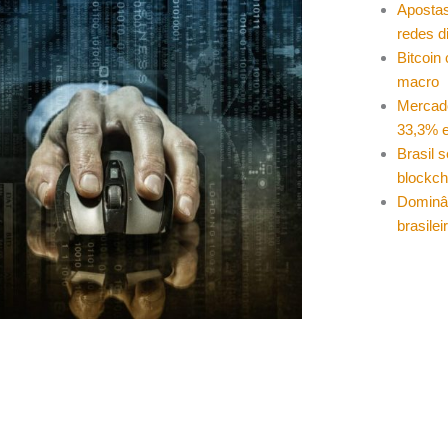
Apostas
redes d
Bitcoin
macro
Mercad
33,3% e
Brasil 
blockch
Dominâ
brasilei