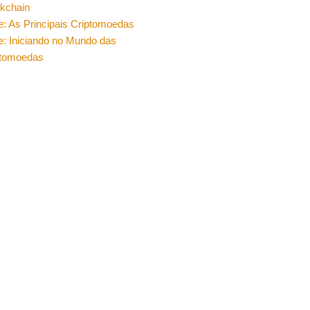
ckchain
e: As Principais Criptomoedas
e: Iniciando no Mundo das
ptomoedas