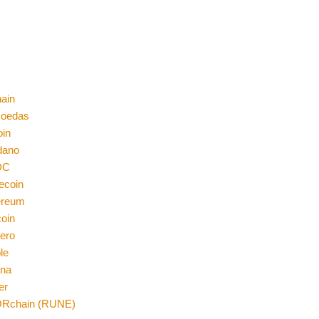
ain
moedas
oin
dano
DC
ecoin
ereum
coin
ero
le
ana
er
Rchain (RUNE)