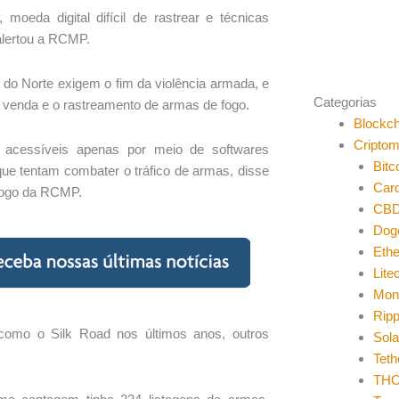
oeda digital difícil de rastrear e técnicas
alertou a RCMP.
o Norte exigem o fim da violência armada, e
Categorias
a venda e o rastreamento de armas de fogo.
Blockch
Cripto
, acessíveis apenas por meio de softwares
Bitc
que tentam combater o tráfico de armas, disse
Car
e fogo da RCMP.
CB
Dog
Eth
Lite
Mon
Ripp
como o Silk Road nos últimos anos, outros
Sol
Teth
THO