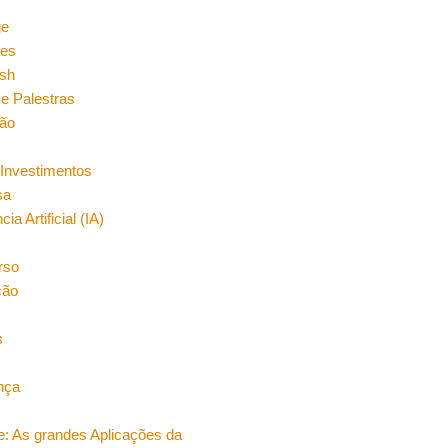
n
ge
es
sh
e Palestras
ão
Investimentos
sa
cia Artificial (IA)
rso
ção
s
nça
e: As grandes Aplicações da