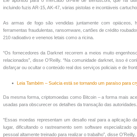
Ele apontou para o mercado on-line de Berlusconi, que na últ
incluindo fuzis AR-15, AK-47, várias pistolas e incontáveis cartuc
As armas de fogo são vendidas juntamente com opiáceos, he
ferramentas fraudulentas, ransomware, cartões de crédito roubad
210 radioativo e venenos letais como a ricina.
“Os fornecedores da Darknet recorrem a meios muito engenhos
relacionados”, disse O’Reilly. “Na comunidade darknet, isso é con
disfarçar ou ocultar o conteúdo real dos serviços policiais e de front
Leia Também – Suécia está se tornando um paraíso para c
Da mesma forma, criptomoedas como Bitcoin – a forma mais ace
usadas para obscurecer os detalhes da transação das autoridades
“Essas moedas representam um desafio real para a aplicação da 
lugar, dificultando o rastreamento sem software especializado 
pessoal altamente treinado para realizar o trabalho”, disse O’Reilly.