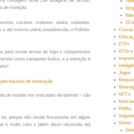
ima contagem tinha 234 listagens de armas,
Tro
hos de munição.
Ver
Wav
ZCa
roína, cocaína, malware, dados roubados,
Cursos 
os e até mesmo urânio empobrecido, o Polônio-
Educaç
ETFs
ICOs e 
os para enviar armas de fogo e componentes
Impren
hecido como transporte furtivo, e a intenção é
Inteligên
eira”.
Jogos
Metave
rypto-hackers de mineração
Minera
NFT's
ita de moeda nos mercados de darknet – são
Notícia
.
RWAs
Segura
lei, porque não reside fisicamente em algum
Séries
que é muito caro e [além disso necessita de]
Séri