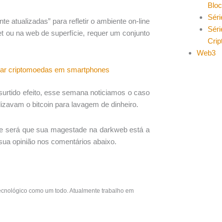
Blo
Séri
e atualizadas” para refletir o ambiente on-line
Séri
et ou na web de superfície, requer um conjunto
Cri
Web3
bar criptomoedas em smartphones
urtido efeito, esse semana noticiamos o caso
zavam o bitcoin para lavagem de dinheiro.
vel e será que sua magestade na darkweb está a
ua opinião nos comentários abaixo.
ecnológico como um todo. Atualmente trabalho em