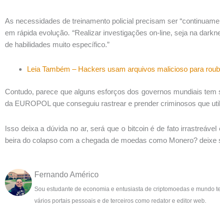
As necessidades de treinamento policial precisam ser “continuament
em rápida evolução. “Realizar investigações on-line, seja na darkn
de habilidades muito específico.”
Leia Também – Hackers usam arquivos malicioso para rou
Contudo, parece que alguns esforços dos governos mundiais tem s
da EUROPOL que conseguiu rastrear e prender criminosos que utili
Isso deixa a dúvida no ar, será que o bitcoin é de fato irrastreá
beira do colapso com a chegada de moedas como Monero? deixe s
Fernando Américo
Sou estudante de economia e entusiasta de criptomoedas e mundo t
vários portais pessoais e de terceiros como redator e editor web.