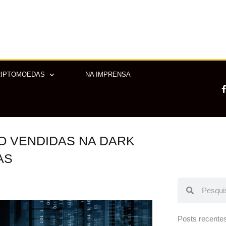
RIPTOMOEDAS
NA IMPRENSA
O VENDIDAS NA DARK
-
f
AS
Pesquisar
Pesquisar
Posts recente