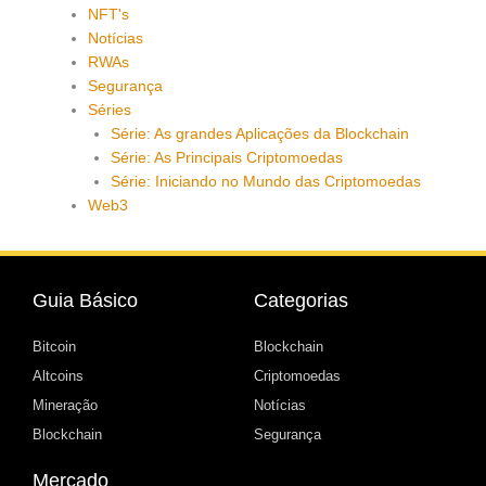
NFT's
Notícias
RWAs
Segurança
Séries
Série: As grandes Aplicações da Blockchain
Série: As Principais Criptomoedas
Série: Iniciando no Mundo das Criptomoedas
Web3
Guia Básico
Categorias
Bitcoin
Blockchain
Altcoins
Criptomoedas
Mineração
Notícias
Blockchain
Segurança
Mercado