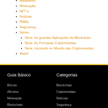
Metaverso
Mineração
NFT's
Notícias
RWAs
Segurança
Séries
Série: As grandes Aplicações da Blockchain
Série: As Principais Criptomoedas
Série: Iniciando no Mundo das Criptomoedas
Web3
Guia Básico
Categorias
Bitcoin
Blockchain
Altcoins
Criptomoedas
Mineração
Notícias
Blockchain
Segurança