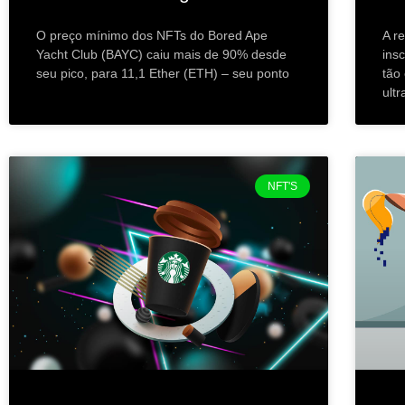
O preço mínimo dos NFTs do Bored Ape
A r
Yacht Club (BAYC) caiu mais de 90% desde
ins
seu pico, para 11,1 Ether (ETH) – seu ponto
tão
ult
NFT'S