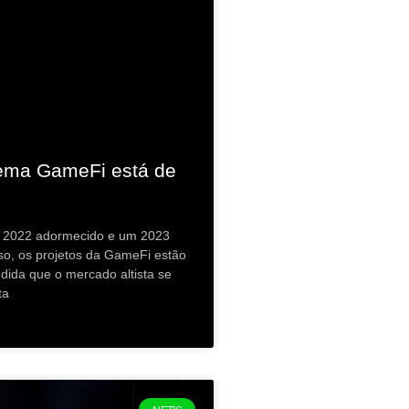
ema GameFi está de
 2022 adormecido e um 2023
oso, os projetos da GameFi estão
dida que o mercado altista se
ta