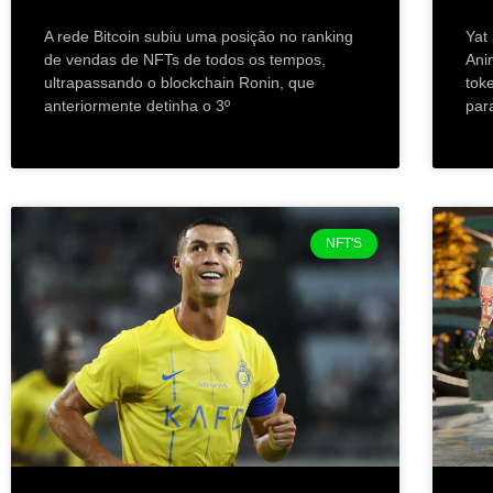
A rede Bitcoin subiu uma posição no ranking
Yat
de vendas de NFTs de todos os tempos,
Ani
ultrapassando o blockchain Ronin, que
tok
anteriormente detinha o 3º
par
NFT'S