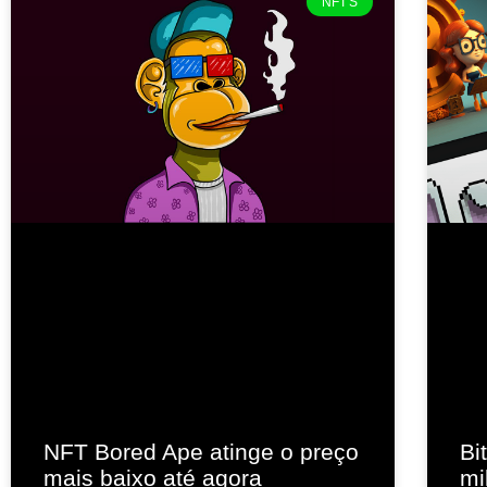
NFT'S
NFT Bored Ape atinge o preço
Bi
mais baixo até agora
mi