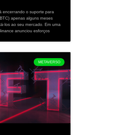
á encerrando o suporte para
 (BTC) apenas alguns meses
tá-los ao seu mercado. Em uma
inance anunciou esforços
METAVERSO