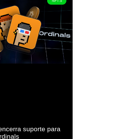
NFT'S
encerra suporte para
rdinals