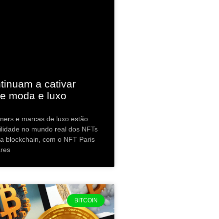
tinuam a cativar
e moda e luxo
igners e marcas de luxo estão
ilidade no mundo real dos NFTs
ia blockchain, com o NFT Paris
ares
BITCOIN