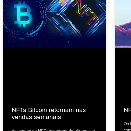
NFTs Bitcoin retornam nas
NF
vendas semanais
Os 
com
As vendas de NFTs acabaram de ultrapassar