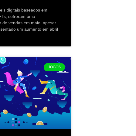
is ​​digitais baseados em
FTs, sofreram uma
o de vendas em maio, apesar
esentado um aumento em abril
JOGOS