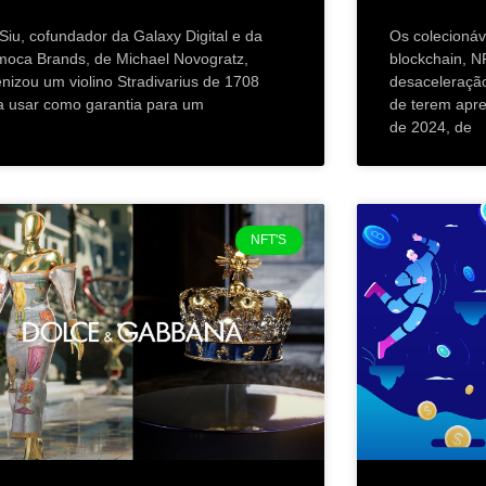
 Siu, cofundador da Galaxy Digital e da
Os colecionáve
moca Brands, de Michael Novogratz,
blockchain, N
enizou um violino Stradivarius de 1708
desaceleraçã
a usar como garantia para um
de terem apr
de 2024, de
NFT'S