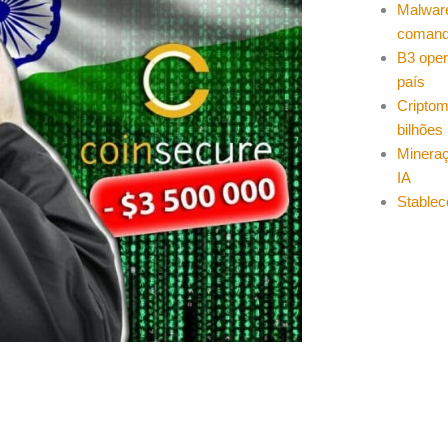
Malwar
coman
B3 oper
país
Cripto
bilhões
Mineraç
IA
Stablec