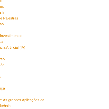
ge
es
sh
e Palestras
ão
Investimentos
sa
cia Artificial (IA)
rso
ção
s
nça
e: As grandes Aplicações da
ckchain