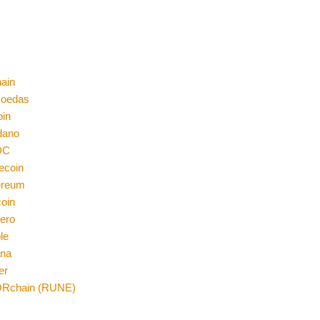
ain
moedas
oin
dano
DC
ecoin
ereum
coin
ero
le
ana
er
Rchain (RUNE)
n