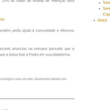
18. 10% do saldo de moeda de retenção será
Séri
Séri
Cri
rsa
Web3
também pediu ajuda à comunidade e ofereceu
nezuela anunciou na semana passada que a
que a bolsa liste a Pedro em sua plataforma.
ecnológico como um todo. Atualmente trabalho em