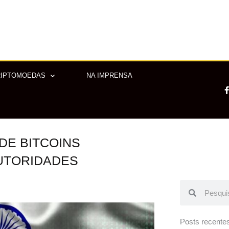
RIPTOMOEDAS
NA IMPRENSA
DE BITCOINS
-
f
UTORIDADES
Pesquisar
Pesquisar
Posts recente