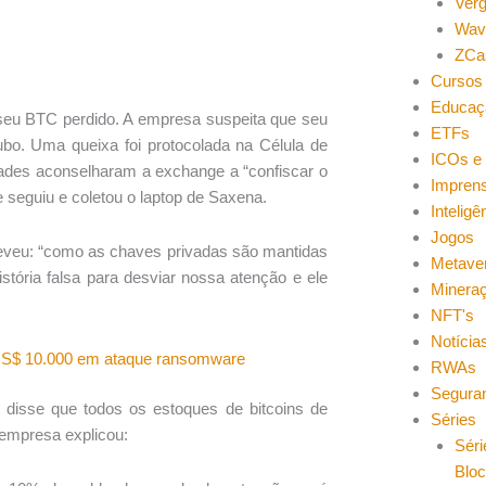
Ver
Wav
ZCa
Cursos 
Educaç
seu BTC perdido. A empresa suspeita que seu
ETFs
bo. Uma queixa foi protocolada na Célula de
ICOs e 
idades aconselharam a exchange a “confiscar o
Impren
 seguiu e coletou o laptop de Saxena.
Inteligên
Jogos
reveu: “como as chaves privadas são mantidas
Metave
tória falsa para desviar nossa atenção e ele
Minera
NFT's
Notícia
 US$ 10.000 em ataque ransomware
RWAs
Segura
 disse que todos os estoques de bitcoins de
Séries
a empresa explicou:
Séri
Blo