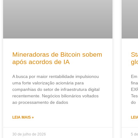
Mineradoras de Bitcoin sobem
St
após acordos de IA
gl
A busca por maior rentabilidade impulsionou
Em 
uma forte valorização acionária para
fin
companhias do setor de infraestrutura digital
EXP
recentemente. Negócios bilionários voltados
Tes
ao processamento de dados
do
LEIA MAIS »
LEI
30 de julho de 2026
5 d