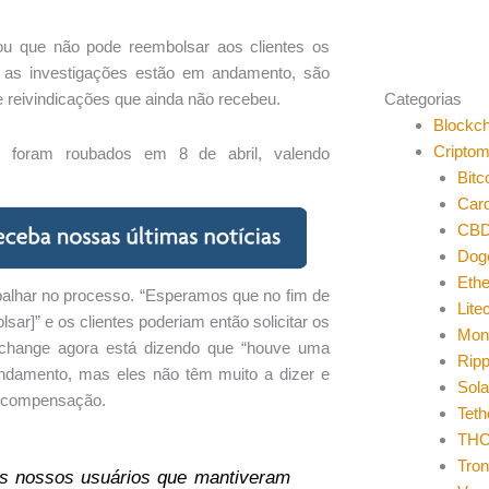
ou que não pode reembolsar aos clientes os
 as investigações estão em andamento, são
Categorias
e reivindicações que ainda não recebeu.
Blockch
Cripto
 foram roubados em 8 de abril, valendo
Bitc
Car
CB
Dog
Eth
balhar no processo. “Esperamos que no fim de
Lite
ar]” e os clientes poderiam então solicitar os
Mon
xchange agora está dizendo que “houve uma
Ripp
ndamento, mas eles não têm muito a dizer e
Sol
e compensação.
Teth
THO
Tro
os nossos usuários que mantiveram