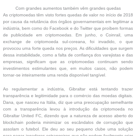
Com grandes aumentos também vêm grandes quedas
As criptomoedas têm visto fortes quedas de valor no início de 2018
por causa da relutância dos órgãos governamentais em legitimar a
indústria, bem como do Facebook e do Twitter que proíbem formas
de publicidade em criptomoedas. Em junho, o Coinrail, uma
exchange de criptomoeda sul-coreana, foi invadido, o que
provocou uma forte queda nos preços. As dificuldades que surgem
dessa instabilidade, como a falta de confiança dos varejistas e das
empresas, significam que as criptomoedas continuam sendo
investimentos estimulantes que, em muitos casos, não podem
tornar-se inteiramente uma renda disponível tangível.
Ao regulamentar a indústria, Gibraltar está tentando trazer
transparência e legitimidade para o comércio das moedas digitais.
Dana, que nasceu na Itália, diz que uma preocupação semelhante
com a transparência levou à introdução da criptomoeda no
Gibraltar United FC, dizendo que a natureza de acesso aberto do
blockchain poderia minimizar os escândalos de corrupção que
assolam o futebol. Ele deu ao seu pequeno clube uma solução
para pagar jogadores estrangeiros que não podem facilmente criar