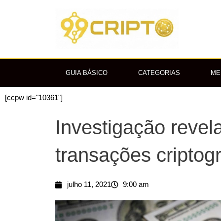
Ir
para
o
conteúdo
GUIA BÁSICO
CATEGORIAS
ME
[ccpw id="10361"]
Investigação reve
transações criptogr
julho 11, 2021
9:00 am