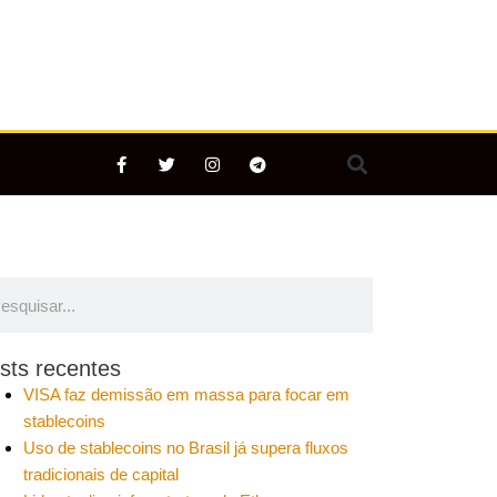
F
T
I
T
a
w
n
e
c
i
s
l
e
t
t
e
b
t
a
g
o
e
g
r
o
r
r
a
k
a
m
-
m
quisar
esquisar
f
sts recentes
VISA faz demissão em massa para focar em
stablecoins
Uso de stablecoins no Brasil já supera fluxos
tradicionais de capital