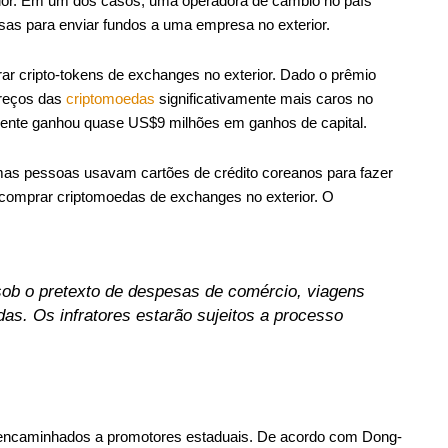
ior. Em um dos casos, uma operadora de câmbio no país
as para enviar fundos a uma empresa no exterior.
r cripto-tokens de exchanges no exterior. Dado o prêmio
preços das
criptomoedas
significativamente mais caros no
ente ganhou quase US$9 milhões em ganhos de capital.
umas pessoas usavam cartões de crédito coreanos para fazer
 comprar criptomoedas de exchanges no exterior. O
 sob o pretexto de despesas de comércio, viagens
das. Os infratores estarão sujeitos a processo
s encaminhados a promotores estaduais. De acordo com Dong-