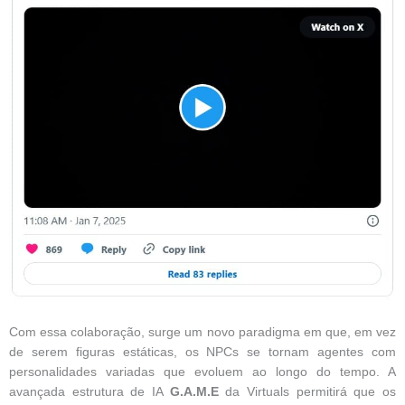
Com essa colaboração, surge um novo paradigma em que, em vez
de serem figuras estáticas, os NPCs se tornam agentes com
personalidades variadas que evoluem ao longo do tempo. A
avançada estrutura de IA
G.A.M.E
da Virtuals permitirá que os