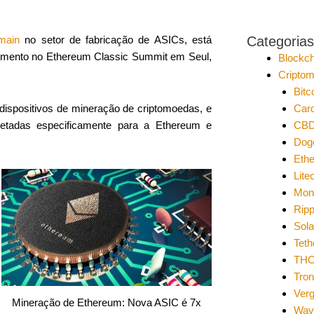
Categorias
tmain
no setor de fabricação de ASICs, está
imento no Ethereum Classic Summit em Seul,
Blockch
Cripto
Bitc
Car
dispositivos de mineração de criptomoedas, e
CB
jetadas especificamente para a Ethereum e
Dog
Eth
Lite
Mon
Ripp
Sol
Teth
THO
Tro
Ver
Mineração de Ethereum: Nova ASIC é 7x
Wav