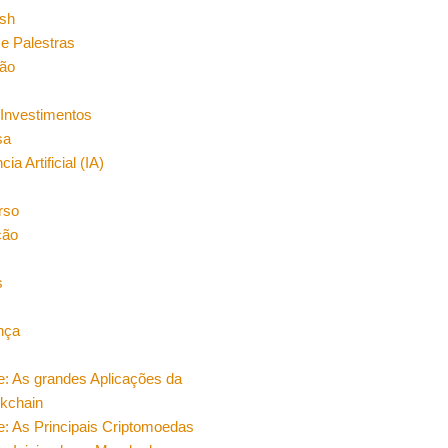
sh
e Palestras
ão
Investimentos
sa
cia Artificial (IA)
rso
ção
s
nça
e: As grandes Aplicações da
ckchain
e: As Principais Criptomoedas