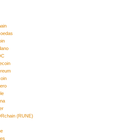
ain
moedas
oin
dano
DC
ecoin
ereum
coin
ero
le
ana
er
Rchain (RUNE)
n
ge
es