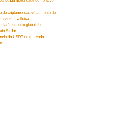
 consolida maturidade como ativo
o de criptomoedas vê aumento de
m violência física
sediará encontro global do
ain Stellar
ncia do USDT no mercado
ro