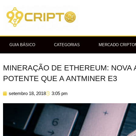
Ir
para
o
conteúdo
GUIA BÁSICO
CATEGORIAS
MERCADO CRIPT
MINERAÇÃO DE ETHEREUM: NOVA A
POTENTE QUE A ANTMINER E3
setembro 18, 2018
3:05 pm