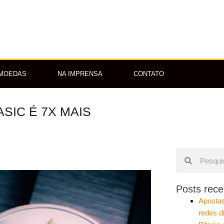
OMOEDAS
NA IMPRENSA
CONTATO
SIC É 7X MAIS
Pesquisar
Pesquisar
Posts rece
Apostas
redes d