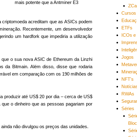
mais potente que a Antminer E3
ZCa
Cursos 
Educaç
da criptomoeda acreditam que as ASICs podem
ETFs
e mineração. Recentemente, um desenvolvedor
ICOs e 
rindo um hardfork que impediria a utilização
Impren
Inteligên
Jogos
u que o sua nova ASIC de Ethereum da Linzhi
Metave
s da Bitmain. Além disso, disse que rodaria
Minera
derável em comparação com os 190 milhões de
NFT's
Notícia
RWAs
ia produzir até US$ 20 por dia – cerca de US$
Segura
a que o dinheiro que as pessoas pagariam por
Séries
Séri
Blo
 ainda não divulgou os preços das unidades.
Séri