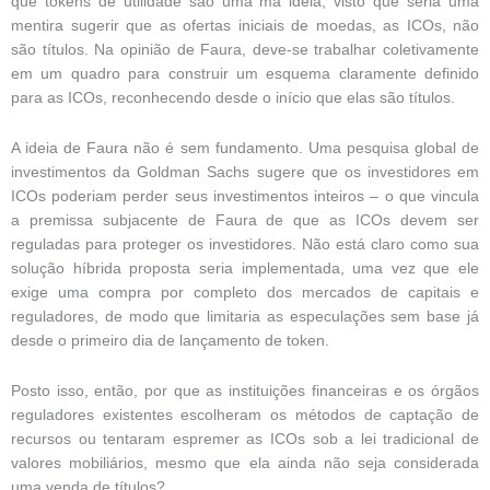
que tokens de utilidade são uma má ideia, visto que seria uma
mentira sugerir que as ofertas iniciais de moedas, as ICOs, não
são títulos. Na opinião de Faura, deve-se trabalhar coletivamente
em um quadro para construir um esquema claramente definido
para as ICOs, reconhecendo desde o início que elas são títulos.
A ideia de Faura não é sem fundamento. Uma pesquisa global de
investimentos da Goldman Sachs sugere que os investidores em
ICOs poderiam perder seus investimentos inteiros – o que vincula
a premissa subjacente de Faura de que as ICOs devem ser
reguladas para proteger os investidores. Não está claro como sua
solução híbrida proposta seria implementada, uma vez que ele
exige uma compra por completo dos mercados de capitais e
reguladores, de modo que limitaria as especulações sem base já
desde o primeiro dia de lançamento de token.
Posto isso, então, por que as instituições financeiras e os órgãos
reguladores existentes escolheram os métodos de captação de
recursos ou tentaram espremer as ICOs sob a lei tradicional de
valores mobiliários, mesmo que ela ainda não seja considerada
uma venda de títulos?