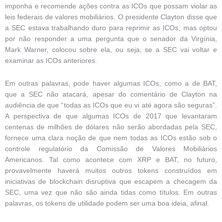
imponha e recomende ações contra as ICOs que possam violar as
leis federais de valores mobiliários. O presidente Clayton disse que
a SEC estava trabalhando duro para reprimir as ICOs, mas optou
por não responder a uma pergunta que o senador da Virgínia,
Mark Warner, colocou sobre ela, ou seja, se a SEC vai voltar e
examinar as ICOs anteriores.
Em outras palavras, pode haver algumas ICOs, como a de BAT,
que a SEC não atacará, apesar do comentário de Clayton na
audiência de que “todas as ICOs que eu vi até agora são seguras”.
A perspectiva de que algumas ICOs de 2017 que levantaram
centenas de milhões de dólares não serão abordadas pela SEC,
fornece uma clara noção de que nem todas as ICOs estão sob o
controle regulatório da Comissão de Valores Mobiliários
Americanos. Tal como acontece com XRP e BAT, no futuro,
provavelmente haverá muitos outros tokens construídos em
iniciativas de blockchain disruptiva que escapem a checagem da
SEC, uma vez que não são ainda tidas como títulos. Em outras
palavras, os tokens de utilidade podem ser uma boa ideia, afinal.