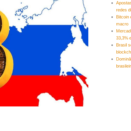
Apostas
redes d
Bitcoin
macro
Mercad
33,3% e
Brasil 
blockch
Dominâ
brasilei