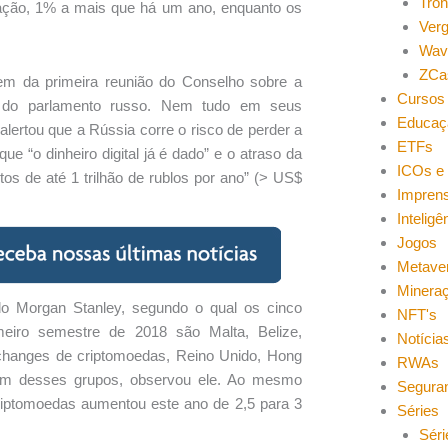
Tro
ação, 1% a mais que há um ano, enquanto os
Ver
Wav
ZCa
em da primeira reunião do Conselho sobre a
Cursos 
a do parlamento russo. Nem tudo em seus
Educaç
alertou que a Rússia corre o risco de perder a
ETFs
que “o dinheiro digital já é dado” e o atraso da
ICOs e 
tos de até 1 trilhão de rublos por ano” (> US$
Impren
Inteligên
Jogos
Metave
Minera
 do Morgan Stanley, segundo o qual os cinco
NFT's
meiro semestre de 2018 são Malta, Belize,
Notícia
xchanges de criptomoedas, Reino Unido, Hong
RWAs
um desses grupos, observou ele. Ao mesmo
Segura
iptomoedas aumentou este ano de 2,5 para 3
Séries
Séri