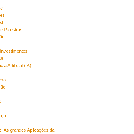
n
ge
es
sh
e Palestras
ão
Investimentos
sa
cia Artificial (IA)
rso
ção
s
nça
e: As grandes Aplicações da