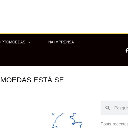
RIPTOMOEDAS
NA IMPRENSA
OMOEDAS ESTÁ SE
-
f
Pesquisar
Pesquisar
Posts recente