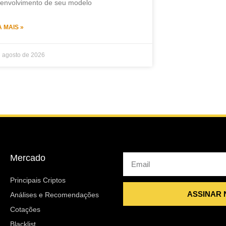
envolvimento de seu modelo
A MAIS »
e agosto de 2026
Mercado
Email
Principais Criptos
ASSINAR
Análises e Recomendações
Cotações
Blacklist