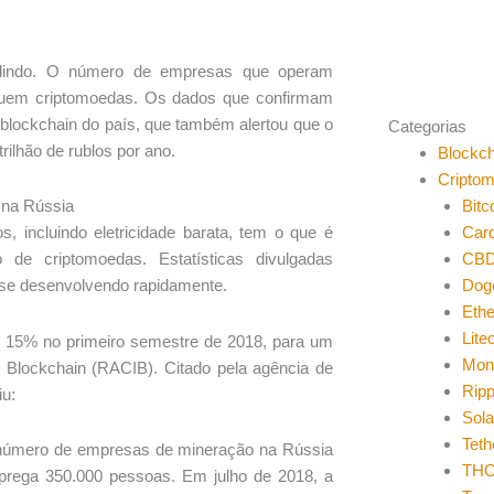
ndindo. O número de empresas que operam
suem criptomoedas. Os dados que confirmam
 blockchain do país, que também alertou que o
Categorias
trilhão de rublos por ano.
Blockch
Cripto
Bitc
 na Rússia
Car
 incluindo eletricidade barata, tem o que é
CB
de criptomoedas. Estatísticas divulgadas
Dog
se desenvolvendo rapidamente.
Eth
Lite
15% no primeiro semestre de 2018, para um
Mon
 Blockchain (RACIB). Citado pela agência de
Ripp
iu:
Sol
Teth
o número de empresas de mineração na Rússia
THO
prega 350.000 pessoas. Em julho de 2018, a