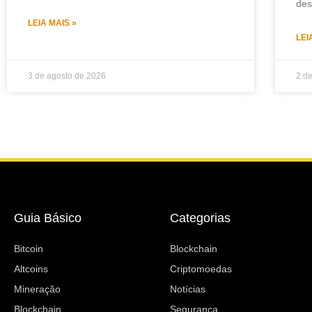
des
LEIA MAIS »
LEI
3 de agosto de 2026
2 d
Guia Básico
Categorias
Bitcoin
Blockchain
Altcoins
Criptomoedas
Mineração
Notícias
Blockchain
Segurança