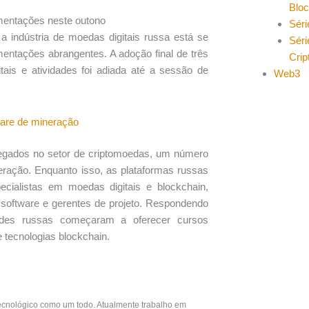
Blo
mentações neste outono
Séri
 indústria de moedas digitais russa está se
Séri
entações abrangentes. A adoção final de três
Cri
itais e atividades foi adiada até a sessão de
Web3
ware de mineração
egados no setor de criptomoedas, um número
ração. Enquanto isso, as plataformas russas
ialistas em moedas digitais e blockchain,
e software e gerentes de projeto. Respondendo
idades russas começaram a oferecer cursos
tecnologias blockchain.
ecnológico como um todo. Atualmente trabalho em