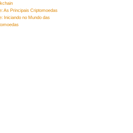
ckchain
e: As Principais Criptomoedas
e: Iniciando no Mundo das
ptomoedas