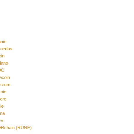
ain
moedas
oin
dano
DC
ecoin
ereum
coin
ero
le
ana
er
Rchain (RUNE)