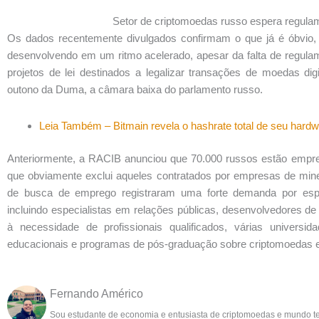
Setor de criptomoedas russo espera regula
Os dados recentemente divulgados confirmam o que já é óbvio, a
desenvolvendo em um ritmo acelerado, apesar da falta de regulam
projetos de lei destinados a legalizar transações de moedas dig
outono da Duma, a câmara baixa do parlamento russo.
Leia Também – Bitmain revela o hashrate total de seu hard
Anteriormente, a RACIB anunciou que 70.000 russos estão empr
que obviamente exclui aqueles contratados por empresas de mine
de busca de emprego registraram uma forte demanda por espec
incluindo especialistas em relações públicas, desenvolvedores d
à necessidade de profissionais qualificados, várias univers
educacionais e programas de pós-graduação sobre criptomoedas e 
Fernando Américo
Sou estudante de economia e entusiasta de criptomoedas e mundo t