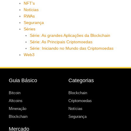
NFT's
Notícias
RWAs
Segurança
Séries
Série: As grandes Aplicações da Blockchain
Série: As Principais Criptomoedas
Série: Iniciando no Mundo das Criptomoedas
Web3
Guia Básico
Categorias
Bitcoin
Blockchain
Altcoins
Criptomoedas
Mineração
Notícias
Blockchain
Segurança
Mercado