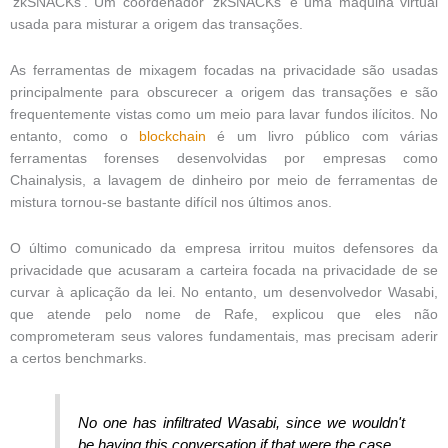
‘zkSNACKs’. Um coordenador ‘zkSNACKs’ é uma máquina virtual
usada para misturar a origem das transações.
As ferramentas de mixagem focadas na privacidade são usadas
principalmente para obscurecer a origem das transações e são
frequentemente vistas como um meio para lavar fundos ilícitos. No
entanto, como o
blockchain
é um livro público com várias
ferramentas forenses desenvolvidas por empresas como
Chainalysis, a lavagem de dinheiro por meio de ferramentas de
mistura tornou-se bastante difícil nos últimos anos.
O último comunicado da empresa irritou muitos defensores da
privacidade que acusaram a carteira focada na privacidade de se
curvar à aplicação da lei. No entanto, um desenvolvedor Wasabi,
que atende pelo nome de Rafe, explicou que eles não
comprometeram seus valores fundamentais, mas precisam aderir
a certos benchmarks.
No one has infiltrated Wasabi, since we wouldn't
be having this conversation if that were the case.