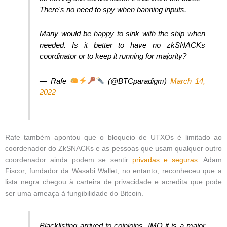
There's no need to spy when banning inputs.
Many would be happy to sink with the ship when
needed. Is it better to have no zkSNACKs
coordinator or to keep it running for majority?
— Rafe
(@BTCparadigm)
March 14,
2022
Rafe também apontou que o bloqueio de UTXOs é limitado ao
coordenador do ZkSNACKs e as pessoas que usam qualquer outro
coordenador ainda podem se sentir
privadas e seguras
. Adam
Fiscor, fundador da Wasabi Wallet, no entanto, reconheceu que a
lista negra chegou à carteira de privacidade e acredita que pode
ser uma ameaça à fungibilidade do Bitcoin.
Blacklisting arrived to coinjoins. IMO it is a major