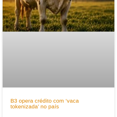
B3 opera crédito com ‘vaca
tokenizada’ no país