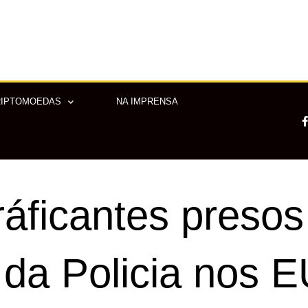
RIPTOMOEDAS
NA IMPRENSA
-
ráficantes presos
f
 da Policia nos 