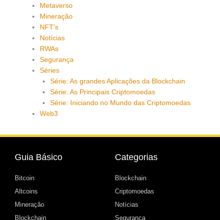
Metaverso
Mineração
NFT's
Notícias
RWAs
Segurança
Séries
Série: As grandes Aplicações da Blockchain
Série: As Principais Criptomoedas
Série: Iniciando no Mundo das Criptomoedas
Web3
Guia Básico
Categorias
Bitcoin
Blockchain
Altcoins
Criptomoedas
Mineração
Notícias
Blockchain
Segurança