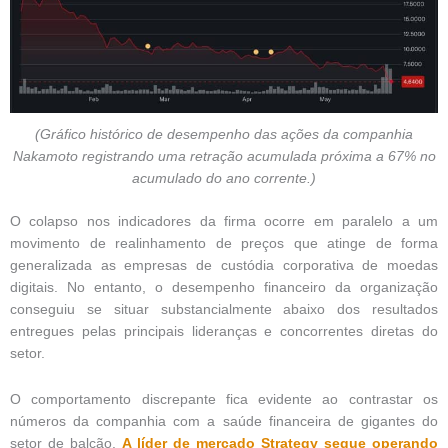
(Gráfico histórico de desempenho das ações da companhia
Nakamoto registrando uma retração acumulada próxima a 67% no
acumulado do ano corrente.)
O colapso nos indicadores da firma ocorre em paralelo a um
movimento de realinhamento de preços que atinge de forma
generalizada as empresas de custódia corporativa de moedas
digitais. No entanto, o desempenho financeiro da organização
conseguiu se situar substancialmente abaixo dos resultados
entregues pelas principais lideranças e concorrentes diretas do
setor.
O comportamento discrepante fica evidente ao contrastar os
números da companhia com a saúde financeira de gigantes do
setor de balcão.
A líder de mercado Strategy segue operando