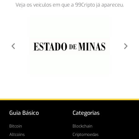
Veja os veículos em que a 99Cripto já apareceu.
Guia Básico
Categorias
Bitcoin
Blockchain
Altcoins
Criptomoedas