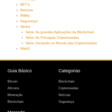
NFT's
Notícias
RWAs
Segurança
Séries
Série: As grandes Aplicações da Blockchain
Série: As Principais Criptomoedas
Série: Iniciando no Mundo das Criptomoedas
Web3
Guia Básico
Categorias
Bitcoin
Blockchain
Altcoins
Criptomoedas
Mineração
Notícias
Blockchain
Segurança