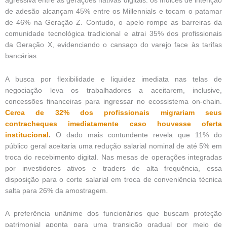
agressiva entre as gerações nativas digitais: os índices de intenção
de adesão alcançam 45% entre os Millennials e tocam o patamar
de 46% na Geração Z. Contudo, o apelo rompe as barreiras da
comunidade tecnológica tradicional e atrai 35% dos profissionais
da Geração X, evidenciando o cansaço do varejo face às tarifas
bancárias.
A busca por flexibilidade e liquidez imediata nas telas de
negociação leva os trabalhadores a aceitarem, inclusive,
concessões financeiras para ingressar no ecossistema on-chain.
Cerca de 32% dos profissionais migrariam seus
contracheques imediatamente caso houvesse oferta
institucional
.
O dado mais contundente revela que 11% do
público geral aceitaria uma redução salarial nominal de até 5% em
troca do recebimento digital. Nas mesas de operações integradas
por investidores ativos e traders de alta frequência, essa
disposição para o corte salarial em troca de conveniência técnica
salta para 26% da amostragem.
A preferência unânime dos funcionários que buscam proteção
patrimonial aponta para uma transição gradual por meio de