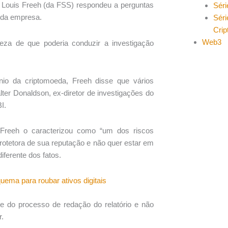
I Louis Freeh (da FSS) respondeu a perguntas
Séri
o da empresa.
Séri
Cri
Web3
eza de que poderia conduzir a investigação
io da criptomoeda, Freeh disse que vários
er Donaldson, ex-diretor de investigações do
I.
 Freeh o caracterizou como “um dos riscos
protetora de sua reputação e não quer estar em
erente dos fatos.
uema para roubar ativos digitais
e do processo de redação do relatório e não
r.