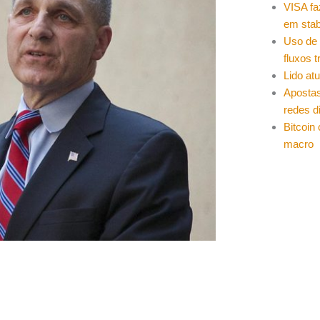
VISA fa
em stab
Uso de 
fluxos t
Lido at
Apostas
redes d
Bitcoin
macro