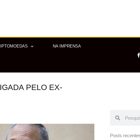
RIPTOMOEDAS
NA IMPRENSA
IGADA PELO EX-
-
f
Pesquisar
Pesquisar
Posts recente