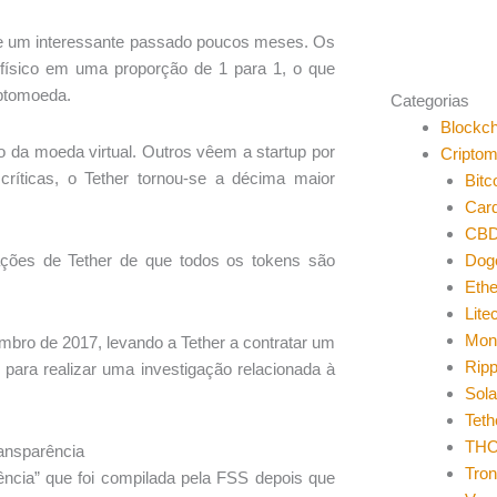
ve um interessante passado poucos meses. Os
físico em uma proporção de 1 para 1, o que
iptomoeda.
Categorias
Blockch
 da moeda virtual. Outros vêem a startup por
Cripto
íticas, o Tether tornou-se a décima maior
Bitc
Car
CB
Dog
ações de Tether de que todos os tokens são
Eth
Lite
Mon
mbro de 2017, levando a Tether a contratar um
Ripp
 para realizar uma investigação relacionada à
Sol
Teth
THO
ransparência
Tro
rência” que foi compilada pela FSS depois que