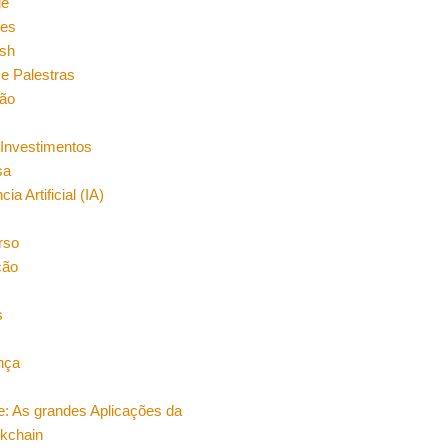
ge
es
sh
e Palestras
ão
Investimentos
sa
cia Artificial (IA)
rso
ção
s
nça
e: As grandes Aplicações da
ckchain