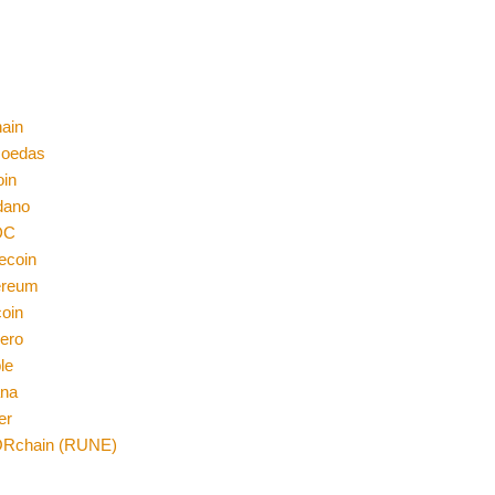
ain
moedas
oin
dano
DC
ecoin
ereum
coin
ero
le
ana
er
Rchain (RUNE)
n