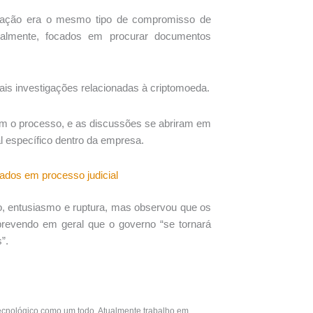
tigação era o mesmo tipo de compromisso de
ipalmente, focados em procurar documentos
is investigações relacionadas à criptomoeda.
com o processo, e as discussões se abriram em
l específico dentro da empresa.
ados em processo judicial
o, entusiasmo e ruptura, mas observou que os
 prevendo em geral que o governo “se tornará
”.
ecnológico como um todo. Atualmente trabalho em