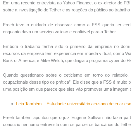
Em uma recente entrevista ao Yahoo Finance, o ex-diretor do FB
sobre a investigação de Tether e as reações do público ao trabalh
Freeh teve o cuidado de observar como a FSS queria ter cert
enquanto dava um serviço valioso e confiável para a Tether.
Embora o trabalho tenha sido o primeiro da empresa no domín
recursos da empresa têm experiência em moeda virtual, como Walt
Bank of America, e Mike Welch, que dirigia o programa cyber do FB
Quando questionado sobre o ceticismo em torno do relatório,
ocupacionais desse tipo de prática”. Ele disse que a FSS é muito 
uma posição em que parece que eles vão promover uma imagem dif
Leia Também – Estudante universitário acusado de criar esq
Freeh também apontou que o juiz Eugene Sullivan não fazia part
conduziu nenhuma entrevista com os parceiros bancários do Tethe