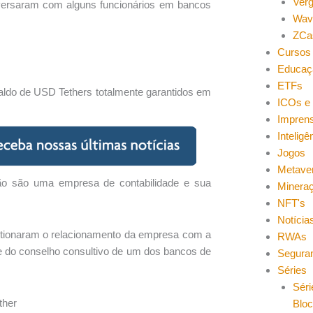
Ver
nversaram com alguns funcionários em bancos
Wav
ZCa
Cursos 
Educaç
ETFs
aldo de USD Tethers totalmente garantidos em
ICOs e 
Impren
Inteligên
Jogos
Metave
ão são uma empresa de contabilidade e sua
Minera
NFT's
Notícia
estionaram o relacionamento da empresa com a
RWAs
rte do conselho consultivo de um dos bancos de
Segura
Séries
Séri
ther
Blo