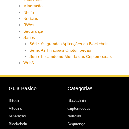
Mineração
NFT's
Notícias
RWAs
Segurança
Séries
Série: As grandes Aplicações da Blockchain
Série: As Principais Criptomoedas
Série: Iniciando no Mundo das Criptomoedas
Web3
Guia Básico
Categorias
Bitcoin
Blockchain
Altcoins
Criptomoedas
Mineração
Notícias
Blockchain
Segurança