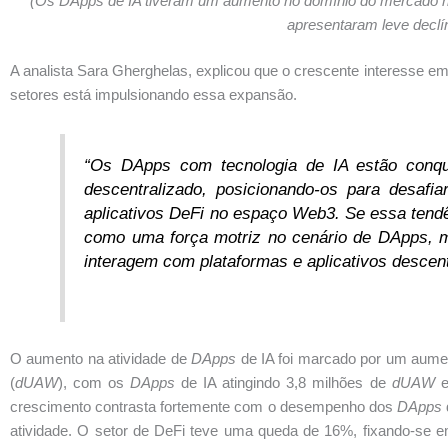
(Os DApps de IA tiveram um aumento no domínio do mercado n
apresentaram leve declín
A analista Sara Gherghelas, explicou que o crescente interesse em f
setores está impulsionando essa expansão.
“Os DApps com tecnologia de IA estão conqu
descentralizado, posicionando-os para desafia
aplicativos DeFi no espaço Web3. Se essa tendê
como uma força motriz no cenário de DApps, 
interagem com plataformas e aplicativos descent
O aumento na atividade de
DApps
de IA foi marcado por um aumen
(
dUAW
), com os
DApps
de IA atingindo 3,8 milhões de
dUAW
e
crescimento contrasta fortemente com o desempenho dos
DApps
atividade. O setor de DeFi teve uma queda de 16%, fixando-se 