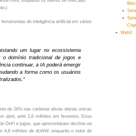
este mês, enquanto os líderes de mercado
Blo
io.)
Séri
Séri
erramentas de inteligência artificial em vários
Cri
Web3
istando um lugar no ecossistema
r o domínio tradicional de jogos e
ncia continuar, a IA poderá emergir
mudando a forma como os usuários
ralizados.”
to de 26% nas carteiras ativas diárias únicas
m abril, ante 2,6 milhões em fevereiro. Esse
de DeFi e jogos, que apresentaram declínio na
em 4,8 milhões de
dUAW
, enquanto o setor de