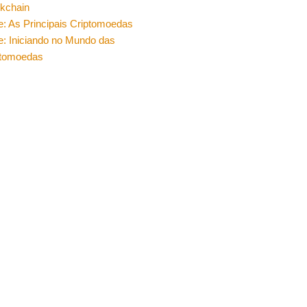
ckchain
e: As Principais Criptomoedas
e: Iniciando no Mundo das
ptomoedas