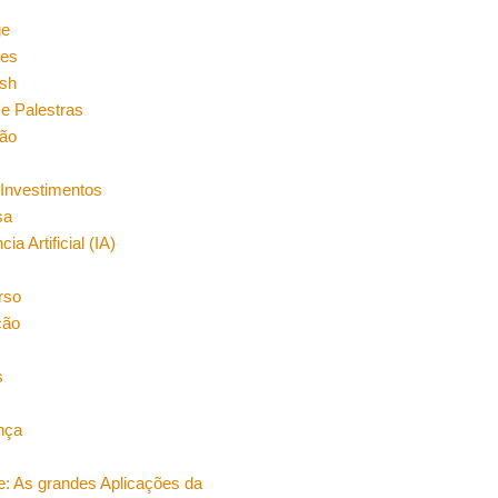
n
ge
es
sh
e Palestras
ão
Investimentos
sa
cia Artificial (IA)
rso
ção
s
nça
e: As grandes Aplicações da