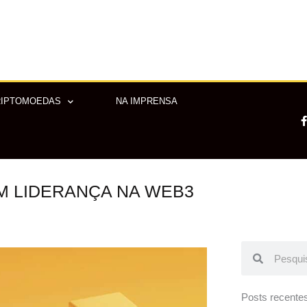
RIPTOMOEDAS
NA IMPRENSA
M LIDERANÇA NA WEB3
-
f
Pesquisar
Pesquisar
Posts recente