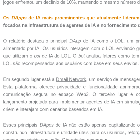
jogos enfrentou um declínio de 10%, mantendo o mesmo número de c
Os
DApps
de IA mais proeminentes que atualmente lideram 
focados na infraestrutura de agentes de IA e no fornecimento de
O relatório destaca o principal
DApp
de IA como o
LOL
, um pr
alimentado por IA. Os usuários interagem com o LOL enviando g
que utilizam o
bot
de IA do LOL. O
bot
analisa fatores como tom
LOL são recompensados ​​aos usuários com base em seus envios.
Em segundo lugar está a
Dmail Network
, um serviço de mensagens
Esta plataforma oferece privacidade e funcionalidade aprimor
comunicação segura no espaço Web3. O terceiro lugar é 
lançamento projetada para implementar agentes de IA em simulaç
criem e interajam com cenários baseados em IA.
Esses principais
DApps
de IA não estão apenas capitalizando 
construindo infraestrutura e utilidade úteis para os usuários, r
espaço em rápida evolução. Gherghelas observou: