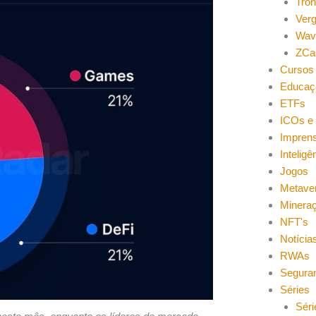
Tro
Ver
Wav
ZCa
Cursos 
Educaç
ETFs
ICOs e 
Impren
Inteligên
Jogos
Metave
Minera
NFT's
Notícia
RWAs
Segura
Séries
Séri