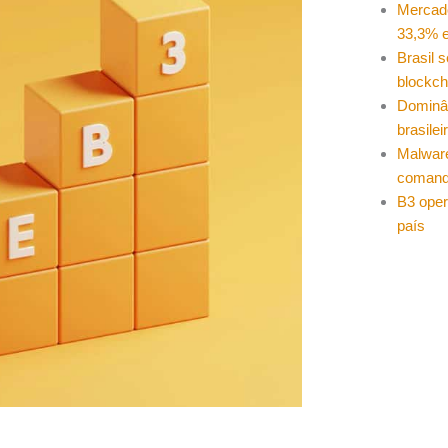
Mercad
33,3% e
Brasil 
blockch
Dominâ
brasilei
Malwar
coman
B3 oper
país