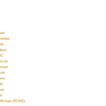
ain
moedas
oin
dano
DC
ecoin
ereum
coin
ero
le
ana
er
Rchain (RUNE)