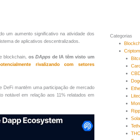
do um aumento significativo na atividade dos
Categorias
stema de aplicativos descentralizados.
Blockch
Cripto
de blockchain,
os
DApps
de IA têm visto um
Bitc
potencialmente rivalizando com setores
Car
CB
Dog
os e DeFi mantêm uma participação de mercado
Eth
 notável em relação aos 11% relatados em
Lite
Mon
Ripp
Sol
Teth
THO