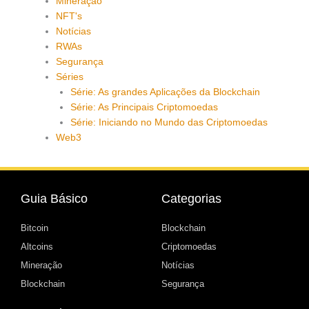
Mineração
NFT's
Notícias
RWAs
Segurança
Séries
Série: As grandes Aplicações da Blockchain
Série: As Principais Criptomoedas
Série: Iniciando no Mundo das Criptomoedas
Web3
Guia Básico
Categorias
Bitcoin
Blockchain
Altcoins
Criptomoedas
Mineração
Notícias
Blockchain
Segurança