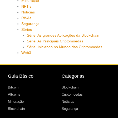
Mineração
NFT's
Notícias
RWAs
Segurança
Séries
Série: As grandes Aplicações da Blockchain
Série: As Principais Criptomoedas
Série: Iniciando no Mundo das Criptomoedas
Web3
Guia Básico
Categorias
Bitcoin
Blockchain
Altcoins
Criptomoedas
Mineração
Notícias
Blockchain
Segurança