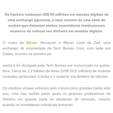
Os hackers roubaram US$ 60 milhões em moedas digitais de
uma exchange japonesa, a mais recente de uma série de
roubos que deixaram muitos investidores institucionais
receosos de colocar seu dinheiro em moedas digitais.
O roubo de
Bitcoin
, Monacoin e Bitcoin Cash da Zaif, uma
exchange de propriedade da Tech Bureau Corp, com sede em
Osaka, ocorreu na semana pa
ssada e foi divulgado pela Tech Bureau em comunicado na quinta-
feira. Cerca de 2,2 bilhões de ienes (US$ 26,8 milhões) de moedas
roubadas pertenciam à bolsa e o restante era dinheiro de clientes.
Os câmbios virtuais sofreram pelo menos cinco grandes hacks este
ano, uma das razões pelas quais os gestores profissionais de
dinheiro em grande parte se afastaram do mercado, mesmo
quando os investidores individuais entraram.