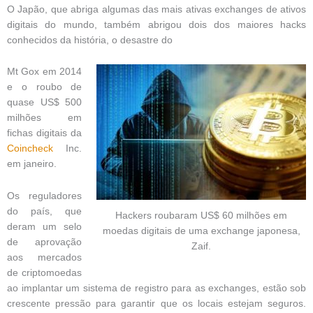
O Japão, que abriga algumas das mais ativas exchanges de ativos
digitais do mundo, também abrigou dois dos maiores hacks
conhecidos da história, o desastre do
Mt Gox em 2014
e o roubo de
quase US$ 500
milhões em
fichas digitais da
Coincheck
Inc.
em janeiro.
Os reguladores
do país, que
Hackers roubaram US$ 60 milhões em
deram um selo
moedas digitais de uma exchange japonesa,
de aprovação
Zaif.
aos mercados
de criptomoedas
ao implantar um sistema de registro para as exchanges, estão sob
crescente pressão para garantir que os locais estejam seguros.