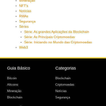
Mineração
NFT's
Notícias
RWAs
Segurança
Séries
Série: As grandes Aplicações da Blockchain
Série: As Principais Criptomoedas
Série: Iniciando no Mundo das Criptomoedas
Web3
Guia Básico
Categorias
Bitcoin
Blockchain
Altcoins
Criptomoedas
Mineração
Notícias
Blockchain
Segurança