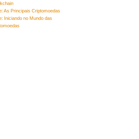
ckchain
e: As Principais Criptomoedas
e: Iniciando no Mundo das
ptomoedas