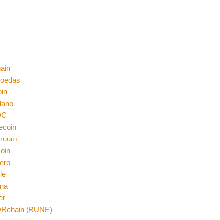
ain
moedas
oin
dano
DC
ecoin
ereum
coin
ero
le
ana
er
Rchain (RUNE)