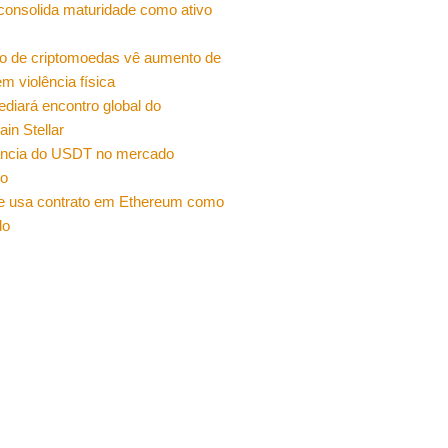
 consolida maturidade como ativo
o de criptomoedas vê aumento de
m violência física
sediará encontro global do
ain Stellar
ncia do USDT no mercado
ro
e usa contrato em Ethereum como
do