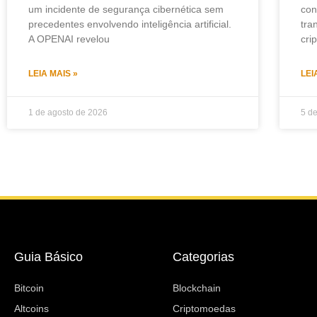
um incidente de segurança cibernética sem
con
precedentes envolvendo inteligência artificial.
tra
A OPENAI revelou
cri
LEIA MAIS »
LEI
1 de agosto de 2026
5 d
Guia Básico
Categorias
Bitcoin
Blockchain
Altcoins
Criptomoedas