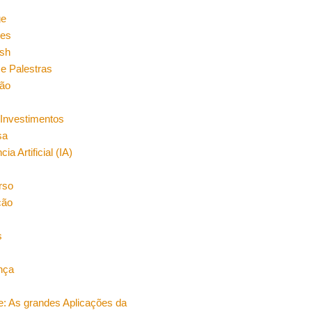
n
ge
es
sh
e Palestras
ão
Investimentos
sa
cia Artificial (IA)
rso
ção
s
nça
e: As grandes Aplicações da