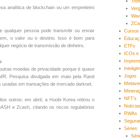
Tro
sa analítica de blockchain ou um empreiteiro
Ver
Wav
ZCa
e qualquer pessoa pode transmitir ou enviar
Cursos 
em, o valor ou o destino. Isso é bom para
Educaç
lquer negócio de transmissão de dinheiro.
ETFs
ICOs e 
Impren
o
Inteligên
 outras moedas de privacidade porque é quase
Jogos
 XMR. Pesquisa divulgada em maio pela Rand
Metave
s usadas em transações de mercado darknet.
Minera
NFT's
os outros; em abril, a Huobi Korea retirou o
Notícia
ASH e Zcash, citando os riscos regulatórios
RWAs
Segura
Séries
Séri