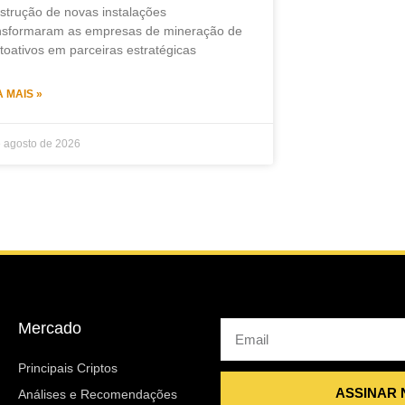
strução de novas instalações
nsformaram as empresas de mineração de
ptoativos em parceiras estratégicas
A MAIS »
e agosto de 2026
Mercado
Email
Principais Criptos
ASSINAR
Análises e Recomendações