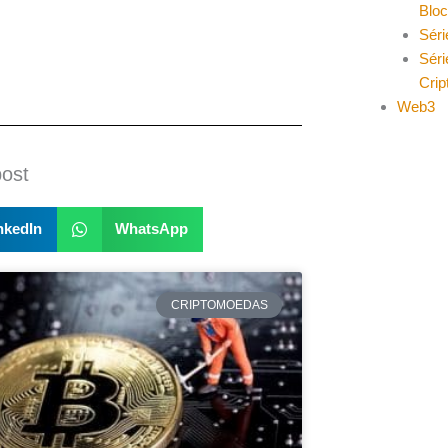
Blo
Séri
Séri
Cri
Web3
post
nkedIn
WhatsApp
CRIPTOMOEDAS