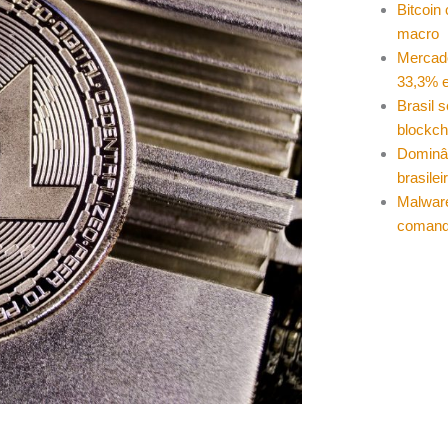
Bitcoin
macro
Mercad
33,3% e
Brasil 
blockch
Dominâ
brasilei
Malwar
coman