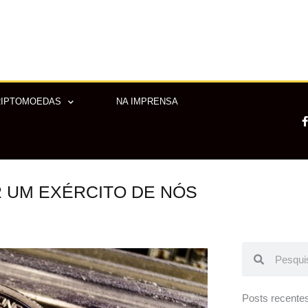
RIPTOMOEDAS
NA IMPRENSA
R UM EXÉRCITO DE NÓS
-
f
Pesquisar
Pesquisar
Posts recente