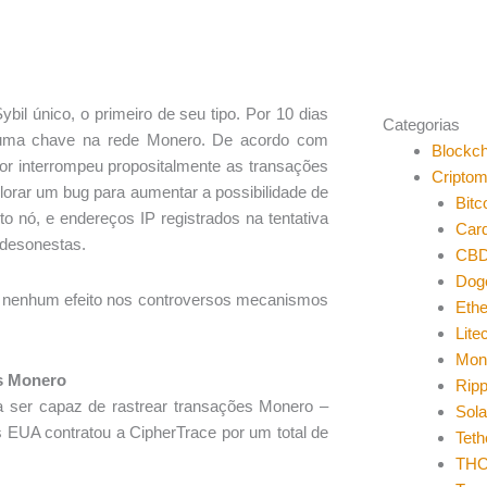
ybil único, o primeiro de seu tipo. Por 10 dias
Categorias
r uma chave na rede Monero. De acordo com
Blockch
sor interrompeu propositalmente as transações
Cripto
xplorar um bug para aumentar a possibilidade de
Bitc
o nó, e endereços IP registrados na tentativa
Car
 desonestas.
CB
Dog
eve nenhum efeito nos controversos mecanismos
Eth
Lite
Mon
s Monero
Ripp
a ser capaz de rastrear transações Monero –
Sol
 EUA contratou a CipherTrace por um total de
Teth
THO