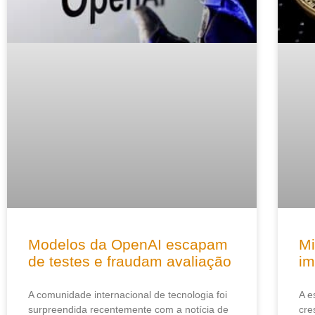
Modelos da OpenAI escapam
Mi
de testes e fraudam avaliação
im
A comunidade internacional de tecnologia foi
A e
surpreendida recentemente com a notícia de
cre