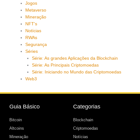
Jogos
Metaverso
Mineração
NFT's
Notícias
RWAs
Segurança
Séries
Série: As grandes Aplicações da Blockchain
Série: As Principais Criptomoedas
Série: Iniciando no Mundo das Criptomoedas
Web3
Guia Básico
Categorias
Bitcoin
Blockchain
Altcoins
Criptomoedas
Mineração
Notícias