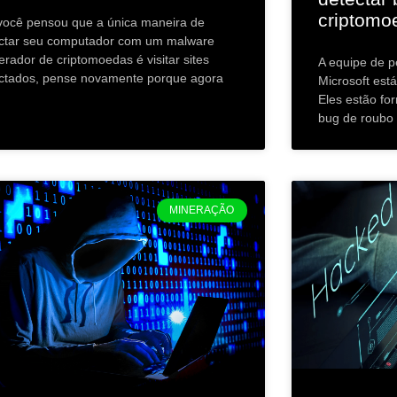
criptomo
você pensou que a única maneira de
ectar seu computador com um malware
erador de criptomoedas é visitar sites
A equipe de 
ectados, pense novamente porque agora
Microsoft est
Eles estão fo
bug de roubo
MINERAÇÃO