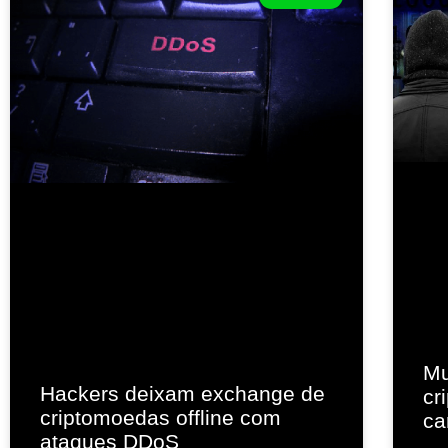
Mu
Hackers deixam exchange de
cr
criptomoedas offline com
ca
ataques DDoS