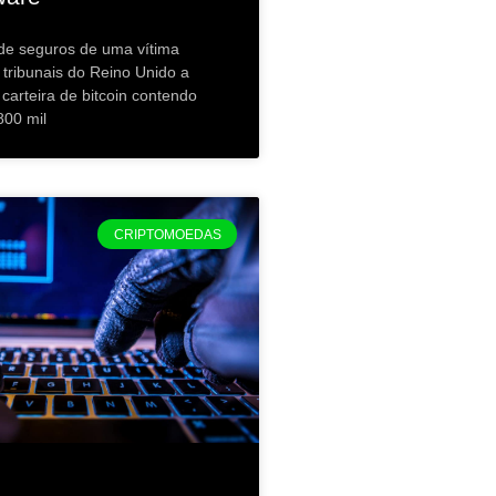
de seguros de uma vítima
tribunais do Reino Unido a
carteira de bitcoin contendo
800 mil
CRIPTOMOEDAS