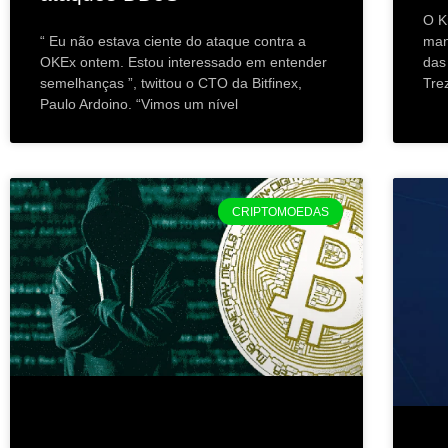
O K
“ Eu não estava ciente do ataque contra a
man
OKEx ontem. Estou interessado em entender
das
semelhanças ”, twittou o CTO da Bitfinex,
Tre
Paulo Ardoino. “Vimos um nível
CRIPTOMOEDAS