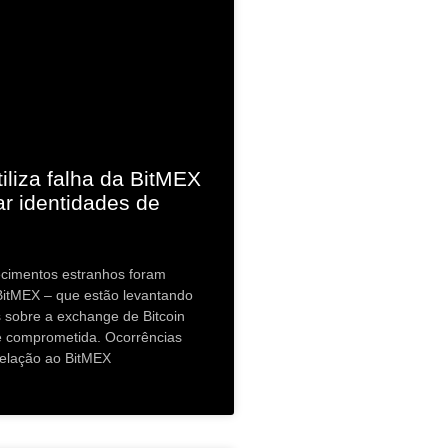
iliza falha da BitMEX
ar identidades de
ecimentos estranhos foram
BitMEX – que estão levantando
sobre a exchange de Bitcoin
e comprometida. Ocorrências
relação ao BitMEX