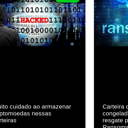
ito cuidado ao armazenar
Carteira 
iptomoedas nessas
congelad
rteiras
resgate 
Ransomw