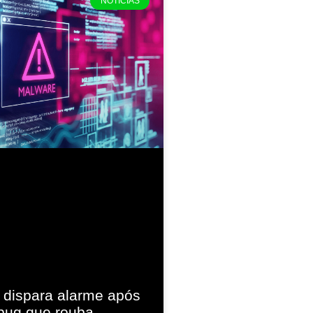
NOTÍCIAS
t dispara alarme após
 bug que rouba