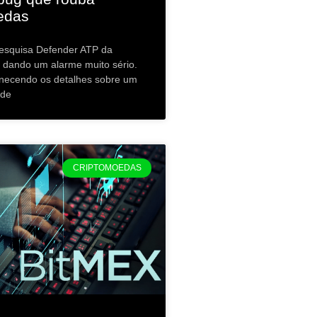
edas
pesquisa Defender ATP da
á dando um alarme muito sério.
rnecendo os detalhes sobre um
 de
CRIPTOMOEDAS