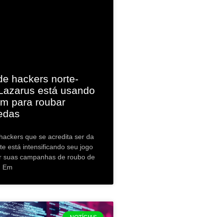
de hackers norte-
Lazarus está usando
am para roubar
edas
ackers que se acredita ser da
te está intensificando seu jogo
ar suas campanhas de roubo de
. Em