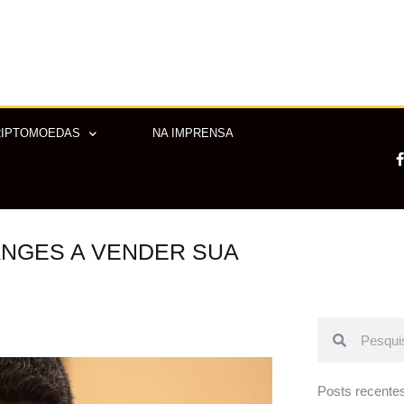
RIPTOMOEDAS
NA IMPRENSA
ANGES A VENDER SUA
-
f
Pesquisar
Pesquisar
Posts recente