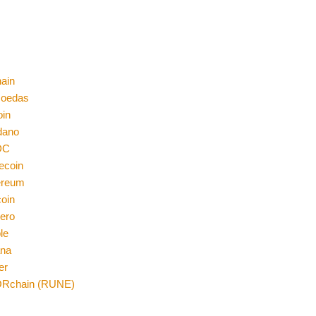
ain
moedas
oin
dano
DC
ecoin
ereum
coin
ero
le
ana
er
Rchain (RUNE)
n