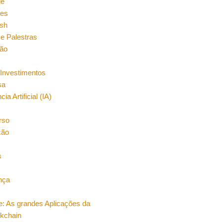
ge
es
sh
e Palestras
ão
Investimentos
sa
cia Artificial (IA)
rso
ção
s
nça
e: As grandes Aplicações da
ckchain