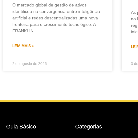
O mercado global de gestão de ativos
identificou na convergência entre inteligência
As 
artificial e redes descentralizadas uma nova
no 
fronteira para o crescimento tecnológico. A
reg
FRANKLIN
ini
LEIA MAIS »
LEI
2 de agosto de 2026
3 d
Guia Básico
Categorias