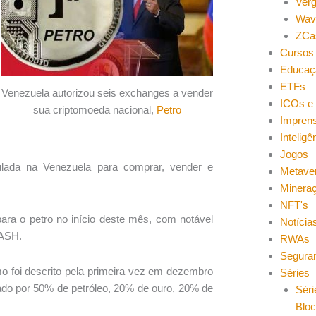
Ver
Wav
ZCa
Cursos 
Educaç
ETFs
Venezuela autorizou seis exchanges a vender
ICOs e 
sua criptomoeda nacional,
Petro
Impren
Inteligên
Jogos
ulada na Venezuela para comprar, vender e
Metave
Minera
NFT's
ra o petro no início deste mês, com notável
Notícia
DASH.
RWAs
Segura
mo foi descrito pela primeira vez em dezembro
Séries
iado por 50% de petróleo, 20% de ouro, 20% de
Séri
Blo