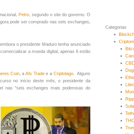
nacional,
Petro
, segundo o site do governo. O
agora pode ser comprado nas seis exchanges,
Categorias
Blockch
Cripto
o, embora o presidente Maduro tenha anunciado
Bitc
comercializar a moeda digital, apenas 6 estão
Car
CB
Dog
eres Coin
, a
Afx Trade
e a
Criptolago
. Alguns
Eth
curso no início deste mês, o presidente da
Lite
ível nas “seis exchanges mais poderosas do
Mon
Ripp
Sol
Teth
THO
Tro