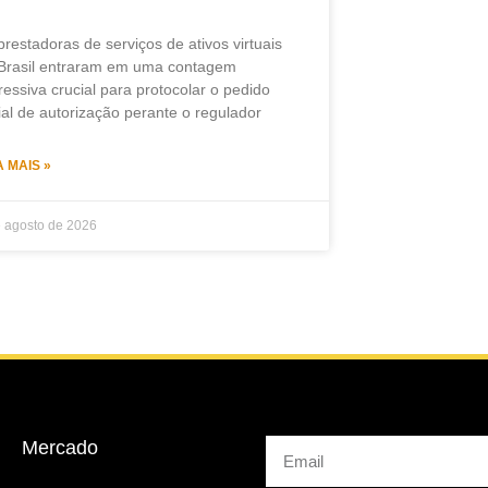
prestadoras de serviços de ativos virtuais
Brasil entraram em uma contagem
ressiva crucial para protocolar o pedido
cial de autorização perante o regulador
A MAIS »
e agosto de 2026
Mercado
Email