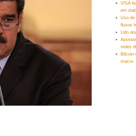
VISA fa
em stab
Uso de 
fluxos t
Lido at
Apostas
redes d
Bitcoin
macro