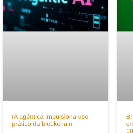
IA agêntica impulsiona uso
Br
prático da blockchain
cr
10