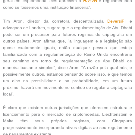
geral em criptomoeda, eles apreciem o
HAYVN
é regulamentado
como se fossemos uma instituição financeira”.
Tim Aron, diretor da corretora descentralizada
DeversiFI
e
advogado de Londres, sugere que a regulamentação de Abu Dhabi
pode ser um precursor para futuros regimes de criptografia em
outros países. Aron afirma que, “a linguagem e a legislação são
quase exatamente iguais, então qualquer pessoa que esteja
familiarizada com a regulamentação do Reino Unido encontraria
seu caminho em torno da regulamentação de Abu Dhabi de
maneira bastante simples”, disse Aron. “A razão pela qual nós, e
possivelmente outros, estamos pensando sobre isso, é que temos
um olho na possibilidade e na probabilidade, em um futuro
próximo, haverá um movimento no sentido de regular a criptografia
local”.
É claro que existem outras jurisdições que oferecem estrutura e
licenciamento para o mercado de criptomoedas. Liechtenstein e
Malta têm seus próprios regimes, com Cingapura
progressivamente incorporando ativos digitais ao seu regulamento
de pagamentos existente.