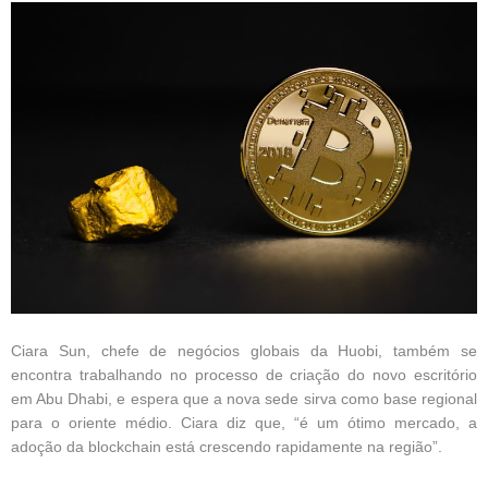
Ciara Sun, chefe de negócios globais da Huobi, também se
encontra trabalhando no processo de criação do novo escritório
em Abu Dhabi, e espera que a nova sede sirva como base regional
para o oriente médio. Ciara diz que, “é um ótimo mercado, a
adoção da blockchain está crescendo rapidamente na região”.