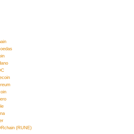
ain
moedas
oin
dano
DC
ecoin
ereum
coin
ero
le
ana
er
Rchain (RUNE)