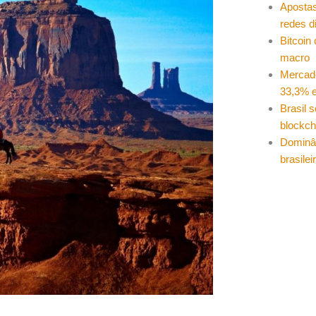
Apostas
redes d
Bitcoin
macro
Mercad
33,3% e
Brasil 
blockch
Dominâ
brasilei