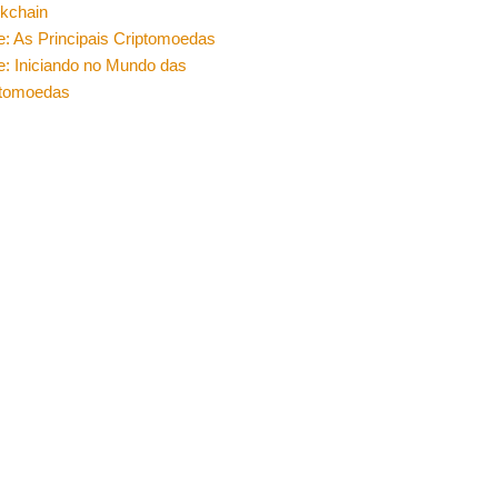
ckchain
e: As Principais Criptomoedas
e: Iniciando no Mundo das
ptomoedas