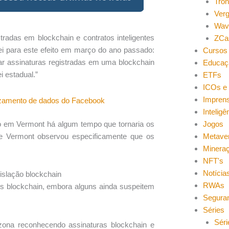
Tro
Ver
Wav
radas em blockchain e contratos inteligentes
ZCa
i para este efeito em março do ano passado:
Cursos 
rar assinaturas registradas em uma blockchain
Educaç
i estadual.”
ETFs
ICOs e 
Impren
azamento de dados do Facebook
Inteligên
Jogos
do em Vermont há algum tempo que tornaria os
Metave
 de Vermont observou especificamente que os
Minera
NFT's
Notícia
slação blockchain
RWAs
s blockchain, embora alguns ainda suspeitem
Segura
Séries
Séri
ona reconhecendo assinaturas blockchain e