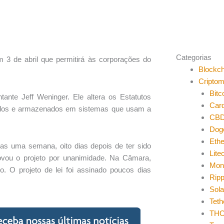
Categorias
 3 de abril que permitirá às corporações do
Blockch
Cripto
Bitc
ntante Jeff Weninger. Ele altera os Estatutos
Car
vados e armazenados em sistemas que usam a
CB
Dog
Eth
s uma semana, oito dias depois de ter sido
Lite
ou o projeto por unanimidade. Na Câmara,
Mon
o. O projeto de lei foi assinado poucos dias
Ripp
Sol
Teth
THO