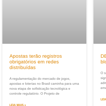
Apostas terão registros
DE
obrigatórios em redes
bl
distribuídas
O s
sig
A regulamentação do mercado de jogos,
adm
apostas e loterias no Brasil caminha para uma
eme
nova etapa de sofisticação tecnológica e
controle regulatório. O Projeto de
LEI
LEIA MAIS »