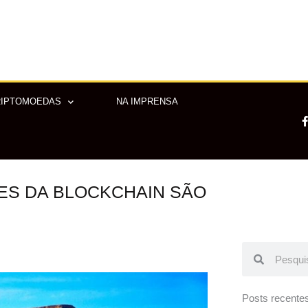
RIPTOMOEDAS
NA IMPRENSA
ES DA BLOCKCHAIN SÃO
-
f
Pesquisar
Pesquisar
Posts recente