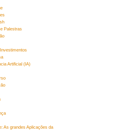
n
ge
es
sh
e Palestras
ão
Investimentos
sa
cia Artificial (IA)
rso
ção
s
nça
e: As grandes Aplicações da