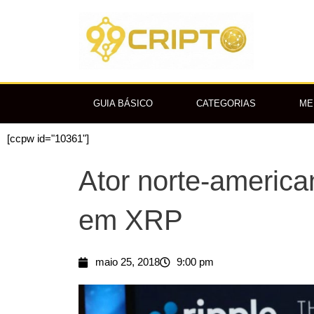
Ir
para
o
conteúdo
GUIA BÁSICO
CATEGORIAS
ME
[ccpw id="10361"]
Ator norte-americ
em XRP
maio 25, 2018
9:00 pm