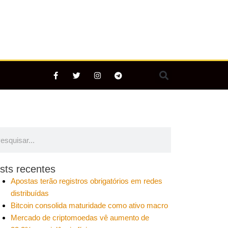
F
T
I
T
a
w
n
e
c
i
s
l
e
t
t
e
b
t
a
g
o
e
g
r
o
r
r
a
k
a
m
-
m
quisar
esquisar
f
sts recentes
Apostas terão registros obrigatórios em redes
distribuídas
Bitcoin consolida maturidade como ativo macro
Mercado de criptomoedas vê aumento de