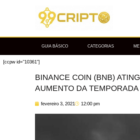
Ir
para
o
conteúdo
GUIA BÁSICO
CATEGORIAS
ME
[ccpw id="10361"]
BINANCE COIN (BNB) ATIN
AUMENTO DA TEMPORADA 
fevereiro 3, 2021
12:00 pm