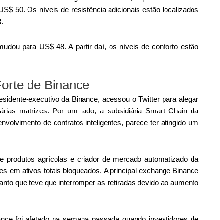
 US$ 50. Os níveis de resistência adicionais estão localizados
.
 mudou para US$ 48. A partir daí, os níveis de conforto estão
orte de Binance
idente-executivo da Binance, acessou o Twitter para alegar
várias matrizes. Por um lado, a subsidiária Smart Chain da
olvimento de contratos inteligentes, parece ter atingido um
 produtos agrícolas e criador de mercado automatizado da
s em ativos totais bloqueados. A principal exchange Binance
anto que teve que interromper as retiradas devido ao aumento
nce foi afetado na semana passada quando investidores de