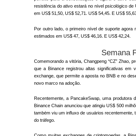
resistência do ativo estará no nível psicológico de
em US$ 51,50, US$ 52,71. US$ 54,45. E US$ 55,63
Por outro lado, o primeiro nível de suporte agora
estimados em US$ 47, US$ 46,16. E US$ 42,24.
Semana F
Comemorando a vitória, Changpeng “CZ” Zhao, pres
que a Binance registrou altas significativas em 
exchange, que permite a aposta no BNB e no desenv
novo marco na adoção.
Recentemente, a PancakeSwap, uma produtora de
Binance Chain anunciou que atingiu US$ 500 milhõe
também viu um influxo de usuários recentemente, t
do tráfego.
Como muitas exchanges de criptomoedas, a Bina