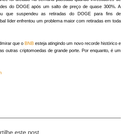
dades do DOGE após um salto de preço de quase 300%. A
iou que suspendeu as retiradas do DOGE para fins de
al líder enfrentou um problema maior com retiradas em toda
dmirar que o
BNB
esteja atingindo um novo recorde histórico e
s outras criptomoedas de grande porte. Por enquanto, é um
m
tilhe este post