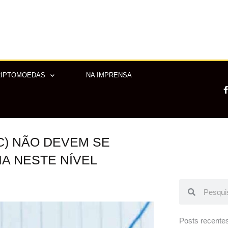
RIPTOMOEDAS
NA IMPRENSA
C) NÃO DEVEM SE
-
f
A NESTE NÍVEL
Pesquisar
Pesquisar
Posts recente