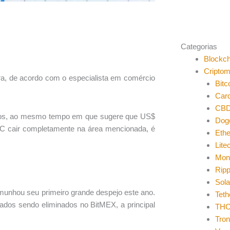
Categorias
Blockch
Cripto
ra, de acordo com o especialista em comércio
Bitc
Car
CB
rados, ao mesmo tempo em que sugere que US$
Dog
BTC cair completamente na área mencionada, é
Eth
Lite
Mon
Ripp
Sol
unhou seu primeiro grande despejo este ano.
Teth
dos sendo eliminados no BitMEX, a principal
THO
Tro