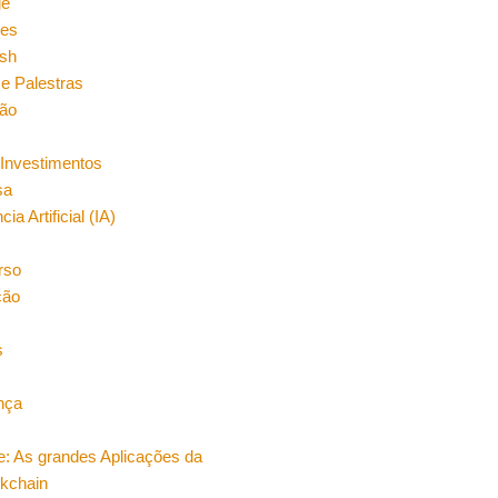
ge
es
sh
e Palestras
ão
Investimentos
sa
cia Artificial (IA)
rso
ção
s
nça
e: As grandes Aplicações da
ckchain