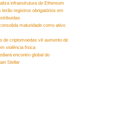
ualiza infraestrutura do Ethereum
 terão registros obrigatórios em
istribuídas
 consolida maturidade como ativo
o de criptomoedas vê aumento de
m violência física
sediará encontro global do
ain Stellar