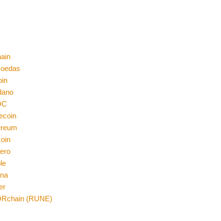
ain
moedas
oin
dano
DC
ecoin
ereum
coin
ero
le
ana
er
Rchain (RUNE)
n