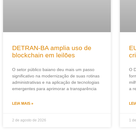
DETRAN-BA amplia uso de
EU
blockchain em leilões
cr
O setor público baiano deu mais um passo
O 
significativo na modernização de suas rotinas
for
administrativas e na aplicação de tecnologias
mil
emergentes para aprimorar a transparência
a r
LEIA MAIS »
LEI
2 de agosto de 2026
1 d