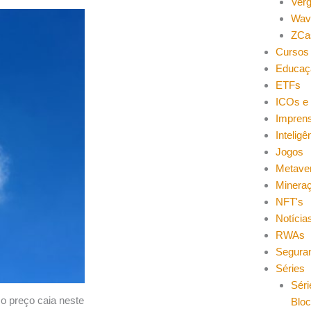
Ver
Wav
ZCa
Cursos 
Educaç
ETFs
ICOs e 
Impren
Inteligên
Jogos
Metave
Minera
NFT's
Notícia
RWAs
Segura
Séries
Séri
o preço caia neste
Blo