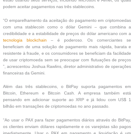
estão usando seus serviços, incluindo Microsoft e Avnet, os quais
podem aceitar pagamentos nas três stablecoins.
“O emparelhamento da aceitação do pagamento em criptomoedas
com uma stablecoin como o dólar Gemini – que combina a
credibilidade e a estabilidade de preços do dólar americano com a
tecnologia blockchain
– é poderoso. Os comerciantes se
beneficiam de uma solução de pagamento mais rápida, barata e
resistente à fraude, e os consumidores se beneficiam da facilidade
de usar criptomoeda sem se preocupar com flutuações de preços
”, acrescentou Joshua Rawlins, diretor administrativo de operações
financeiras da Gemini.
Além das três stablecoins, o BitPay suporta pagamentos em
Bitcoin, Ethereum e Bitcoin Cash. A empresa também está
pensando em adicionar suporte ao XRP e já lidou com US$ 1
bilhão em transações de criptomoedas no ano passado.
“Ao usar o PAX para fazer pagamentos diários através do BitPay,
os clientes enviam dólares rapidamente e os varejistas são pagos
imediatamente. Usar o PAX em pagamento e liquidação é um