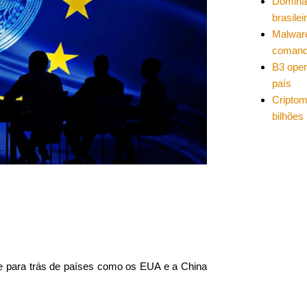
Dominâ
brasilei
Malwar
coman
B3 oper
país
Cripto
bilhões
e para trás de países como os EUA e a China