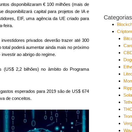
ntos disponibilizaram € 100 milhões (mais de
isponibilizará capital para projetos de IA e
Categorias
estidores, EIF, uma agência da UE criado para
Blockch
-feira.
Cripto
Bitc
investidores privados deverão trazer até 300
Car
o total poderá aumentar ainda mais no próximo
CB
nvestir ao abrigo do regime.
Dog
Eth
ões (US$ 2,2 bilhões) no âmbito do Programa
Lite
Mon
Ripp
s gastos esperados para 2019 são de US$ 674
Sol
ova de conceitos.
Teth
THO
Tro
Ver
Wav