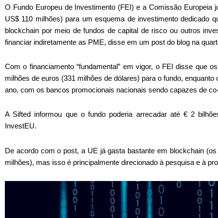
O Fundo Europeu de Investimento (FEI) e a Comissão Europeia ju
US$ 110 milhões) para um esquema de investimento dedicado que d
blockchain por meio de fundos de capital de risco ou outros inv
financiar indiretamente as PME, disse em um post do blog na quarta
Com o financiamento “fundamental” em vigor, o FEI disse que os 
milhões de euros (331 milhões de dólares) para o fundo, enquanto 
ano, com os bancos promocionais nacionais sendo capazes de co- i
A Sifted informou que o fundo poderia arrecadar até € 2 bilh
InvestEU.
De acordo com o post, a UE já gasta bastante em blockchain (o
milhões), mas isso é principalmente direcionado à pesquisa e à pr