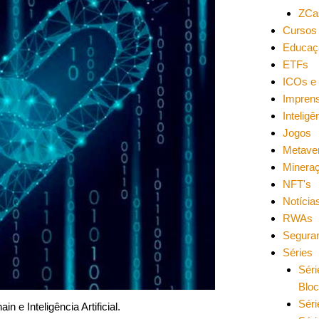
ZCa
Cursos 
Educaç
ETFs
ICOs e 
Impren
Inteligên
Jogos
Metave
Minera
NFT's
Notícia
RWAs
Segura
Séries
Séri
Blo
Séri
 e Inteligência Artificial.