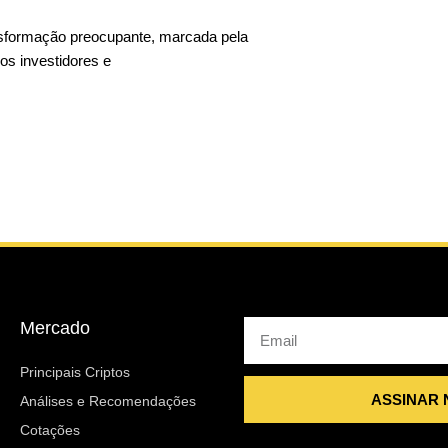
sformação preocupante, marcada pela
 os investidores e
Mercado
Email
Principais Criptos
ASSINAR
Análises e Recomendações
Cotações