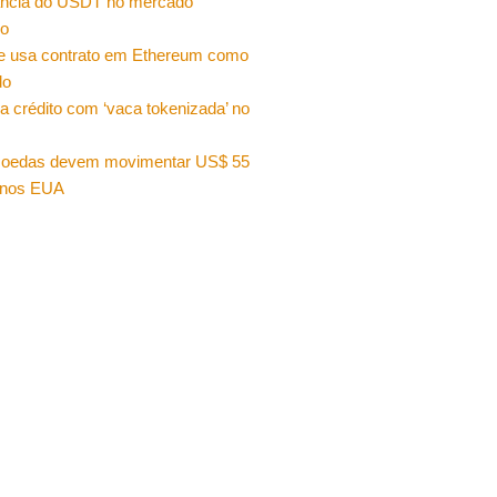
ncia do USDT no mercado
ro
e usa contrato em Ethereum como
do
a crédito com ‘vaca tokenizada’ no
moedas devem movimentar US$ 55
 nos EUA