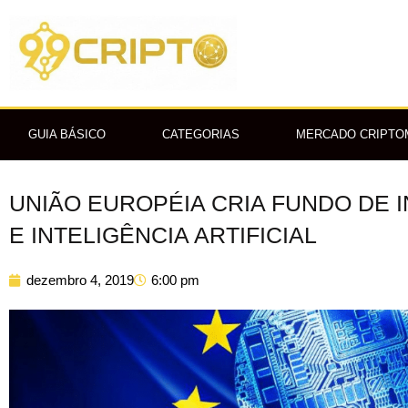
Ir
para
o
conteúdo
GUIA BÁSICO
CATEGORIAS
MERCADO CRIPT
UNIÃO EUROPÉIA CRIA FUNDO DE
E INTELIGÊNCIA ARTIFICIAL
dezembro 4, 2019
6:00 pm