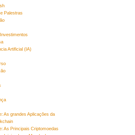
sh
e Palestras
ão
Investimentos
sa
cia Artificial (IA)
rso
ção
s
nça
e: As grandes Aplicações da
ckchain
e: As Principais Criptomoedas