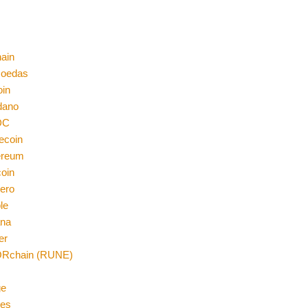
ain
moedas
oin
dano
DC
ecoin
ereum
coin
ero
le
ana
er
Rchain (RUNE)
n
ge
es